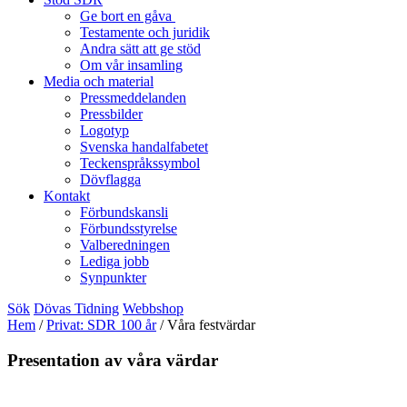
Ge bort en gåva
Testamente och juridik
Andra sätt att ge stöd
Om vår insamling
Media och material
Pressmeddelanden
Pressbilder
Logotyp
Svenska handalfabetet
Teckenspråkssymbol
Dövflagga
Kontakt
Förbundskansli
Förbundsstyrelse
Valberedningen
Lediga jobb
Synpunkter
Sök
Dövas Tidning
Webbshop
Hem
/
Privat: SDR 100 år
/
Våra festvärdar
Presentation av våra värdar