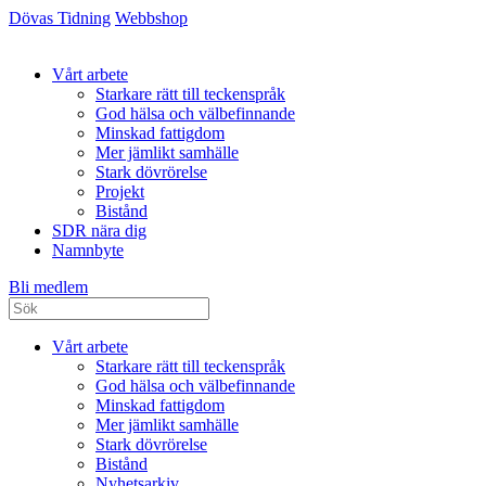
Dövas Tidning
Webbshop
Vårt arbete
Starkare rätt till teckenspråk
God hälsa och välbefinnande
Minskad fattigdom
Mer jämlikt samhälle
Stark dövrörelse
Projekt
Bistånd
SDR nära dig
Namnbyte
Bli medlem
Vårt arbete
Starkare rätt till teckenspråk
God hälsa och välbefinnande
Minskad fattigdom
Mer jämlikt samhälle
Stark dövrörelse
Bistånd
Nyhetsarkiv