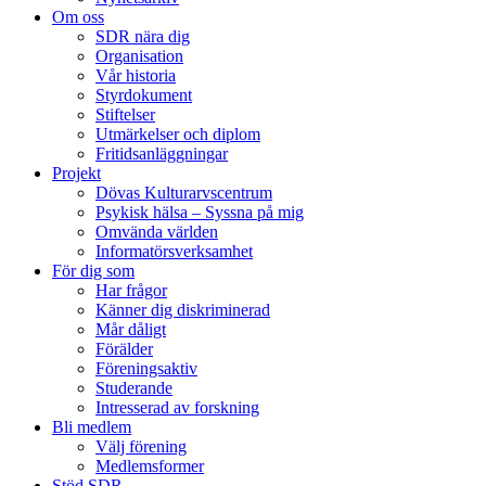
Om oss
SDR nära dig
Organisation
Vår historia
Styrdokument
Stiftelser
Utmärkelser och diplom
Fritidsanläggningar
Projekt
Dövas Kulturarvscentrum
Psykisk hälsa – Syssna på mig
Omvända världen
Informatörsverksamhet
För dig som
Har frågor
Känner dig diskriminerad
Mår dåligt
Förälder
Föreningsaktiv
Studerande
Intresserad av forskning
Bli medlem
Välj förening
Medlemsformer
Stöd SDR