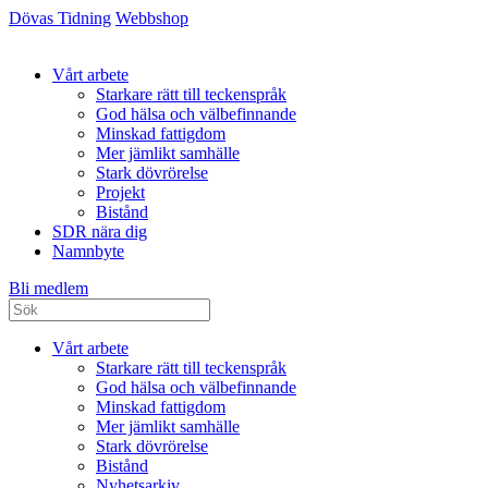
Dövas Tidning
Webbshop
Vårt arbete
Starkare rätt till teckenspråk
God hälsa och välbefinnande
Minskad fattigdom
Mer jämlikt samhälle
Stark dövrörelse
Projekt
Bistånd
SDR nära dig
Namnbyte
Bli medlem
Vårt arbete
Starkare rätt till teckenspråk
God hälsa och välbefinnande
Minskad fattigdom
Mer jämlikt samhälle
Stark dövrörelse
Bistånd
Nyhetsarkiv