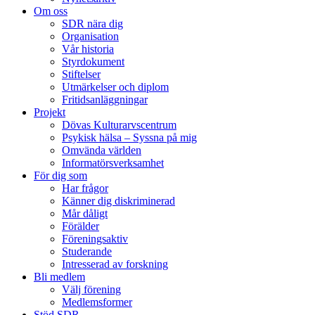
Om oss
SDR nära dig
Organisation
Vår historia
Styrdokument
Stiftelser
Utmärkelser och diplom
Fritidsanläggningar
Projekt
Dövas Kulturarvscentrum
Psykisk hälsa – Syssna på mig
Omvända världen
Informatörsverksamhet
För dig som
Har frågor
Känner dig diskriminerad
Mår dåligt
Förälder
Föreningsaktiv
Studerande
Intresserad av forskning
Bli medlem
Välj förening
Medlemsformer
Stöd SDR