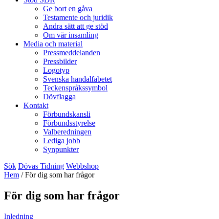
Ge bort en gåva
Testamente och juridik
Andra sätt att ge stöd
Om vår insamling
Media och material
Pressmeddelanden
Pressbilder
Logotyp
Svenska handalfabetet
Teckenspråkssymbol
Dövflagga
Kontakt
Förbundskansli
Förbundsstyrelse
Valberedningen
Lediga jobb
Synpunkter
Sök
Dövas Tidning
Webbshop
Hem
/
För dig som har frågor
För dig som har frågor
Inledning