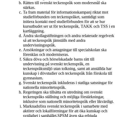
Rätten till svenskt teckenspråk som modersmål ska
stärkas.
Ta fram material för informationskampanj riktat mot
studieförbunden om teckenspråket, samtidigt som
initiera kontakt med studieförbunden för att se hur
kursutbudet ser ut för teckenspråk, TAKK och TSS i en
kartläggning.
Ändra skollagstiftningen och andra relaterade regelverk
så att teckenspråk jämställs med andra
undervisningsspråk.
Ansökningar och antagningar till specialskolan ska
förenklas och moderniseras.
Säkra döva och hörselskadade barns rätt till
undervisning på svenskt teckenspråk, en
teckenspråksmiljö utan tolkning, samt att anställda har
kunskap i dövstudier och teckenspråk från förskola till
gymnasium.
Svenskt teckenspråk inkluderas i statliga satsningar för
nationella minoritetsspråk.
Regeringen ska tillsätta en utredning om svenskt
teckenspråks ställning och möjliga förstärkningar,
inklusive som nationellt minoritetsspråk eller likvärdigt.
Marknadsföra svenskt teckenspråk i samarbete med
aktörer och lokalföreningar för att öka kunskap och
synlighet i samhället.SPSM även ska erbjuda