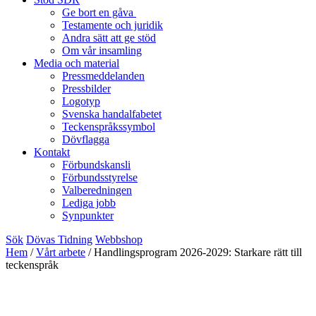
Ge bort en gåva
Testamente och juridik
Andra sätt att ge stöd
Om vår insamling
Media och material
Pressmeddelanden
Pressbilder
Logotyp
Svenska handalfabetet
Teckenspråkssymbol
Dövflagga
Kontakt
Förbundskansli
Förbundsstyrelse
Valberedningen
Lediga jobb
Synpunkter
Sök
Dövas Tidning
Webbshop
Hem
/
Vårt arbete
/
Handlingsprogram 2026-2029: Starkare rätt till
teckenspråk