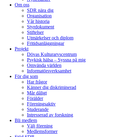
Om oss
SDR nära dig
Organisation
Vår historia
Styrdokument
Stiftelser
Utmärkelser och diplom
Fritidsanläggningar
Projekt
Dövas Kulturarvscentrum
Psykisk hälsa – Syssna på mig
Omvända världen
Informatörsverksamhet
För dig som
Har frågor
Känner dig diskriminerad
Mår dåligt
Förälder
Föreningsaktiv
Studerande
Intresserad av forskning
Bli medlem
Välj förening
Medlemsformer
Stöd SDR