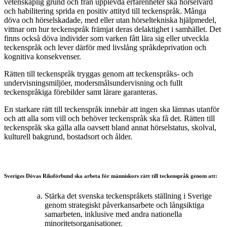
vetenskaplig grund och från upplevda erfarenheter ska hörselvård
och habilitering sprida en positiv attityd till teckenspråk. Många
döva och hörselskadade, med eller utan hörseltekniska hjälpmedel,
vittnar om hur teckenspråk främjat deras delaktighet i samhället. Det
finns också döva individer som varken fått lära sig eller utveckla
teckenspråk och lever därför med livslång språkdeprivation och
kognitiva konsekvenser.
Rätten till teckenspråk tryggas genom att teckenspråks- och
undervisningsmiljöer, modersmålsundervisning och fullt
teckenspråkiga förebilder samt lärare garanteras.
En starkare rätt till teckenspråk innebär att ingen ska lämnas utanför
och att alla som vill och behöver teckenspråk ska få det. Rätten till
teckenspråk ska gälla alla oavsett bland annat hörselstatus, skolval,
kulturell bakgrund, bostadsort och ålder.
.
Sveriges Dövas Riksförbund ska arbeta för människors rätt till teckenspråk genom att:
Stärka det svenska teckenspråkets ställning i Sverige
genom strategiskt påverkansarbete och långsiktiga
samarbeten, inklusive med andra nationella
minoritetsorganisationer.