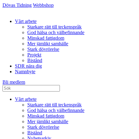
Dövas Tidning
Webbshop
Vårt arbete
Starkare rätt till teckenspråk
God hälsa och välbefinnande
Minskad fattigdom
Mer jämlikt samhälle
Stark dövrörelse
Projekt
Bistånd
SDR nära dig
Namnbyte
Bli medlem
Vårt arbete
Starkare rätt till teckenspråk
God hälsa och välbefinnande
Minskad fattigdom
Mer jämlikt samhälle
Stark dövrörelse
Bistånd
Nyhetsarkiv