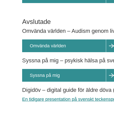
Avslutade
Omvända världen – Audism genom liv
Omvända världen
Syssna på mig – psykisk hälsa på sv
Syssna på mig
Digidöv – digital guide för äldre döva
En tidigare presentation på svenskt teckensp