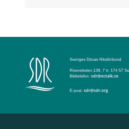
Sveriges Dövas Riksförbund
Rissneleden 138, 7 tr, 174 57 
sdr@ectalk.se
Bildtelefon:
sdr@sdr.org
E-post: