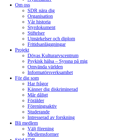
Om oss
SDR nära dig
Organisation
Vår historia
Styrdokument
Stiftelser
Utmärkelser och diplom
Fritidsanläggningar
Projekt
Dövas Kulturarvscentrum
Psykisk hälsa – Syssna på mig
Omvända världen
Informatörsverksamhet
För dig som
Har frågor
Känner dig diskriminerad
Mår dåligt
Förälder
Föreningsaktiv
Studerande
Intresserad av forskning
Bli medlem
Välj förening
Medlemsformer
Stöd SDR