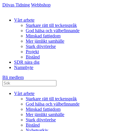
Dövas Tidning
Webbshop
Vårt arbete
Starkare rätt till teckenspråk
God hälsa och välbefinnande
Minskad fattigdom
Mer jämlikt samhälle
Stark dövrörelse
Projekt
Bistånd
SDR nära dig
Namnbyte
Bli medlem
Vårt arbete
Starkare rätt till teckenspråk
God hälsa och välbefinnande
Minskad fattigdom
Mer jämlikt samhälle
Stark dövrörelse
Bistånd
Nyhetsarkiv