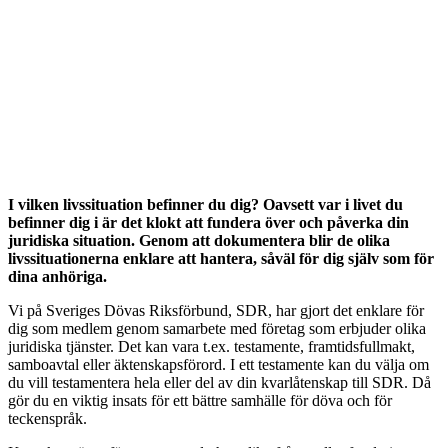
I vilken livssituation befinner du dig? Oavsett var i livet du
befinner dig i är det klokt att fundera över och påverka din
juridiska situation. Genom att dokumentera blir de olika
livssituationerna enklare att hantera, såväl för dig själv som för
dina anhöriga.
Vi på Sveriges Dövas Riksförbund, SDR, har gjort
det enklare för
dig som medlem genom samarbete med företag som erbjuder olika
juridiska tjänster.
Det kan vara t.ex. testamente,
framtidsfullmakt,
samboavtal eller äktenskapsförord. I ett testamente kan du
välja
om
du vill testamentera hela eller del av din kvarlåtenskap till SDR. Då
gör du en viktig insats för ett bättre samhälle för döva och för
teckenspråk.