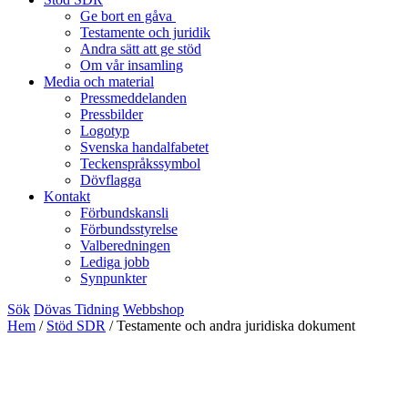
Ge bort en gåva
Testamente och juridik
Andra sätt att ge stöd
Om vår insamling
Media och material
Pressmeddelanden
Pressbilder
Logotyp
Svenska handalfabetet
Teckenspråkssymbol
Dövflagga
Kontakt
Förbundskansli
Förbundsstyrelse
Valberedningen
Lediga jobb
Synpunkter
Sök
Dövas Tidning
Webbshop
Hem
/
Stöd SDR
/
Testamente och andra juridiska dokument