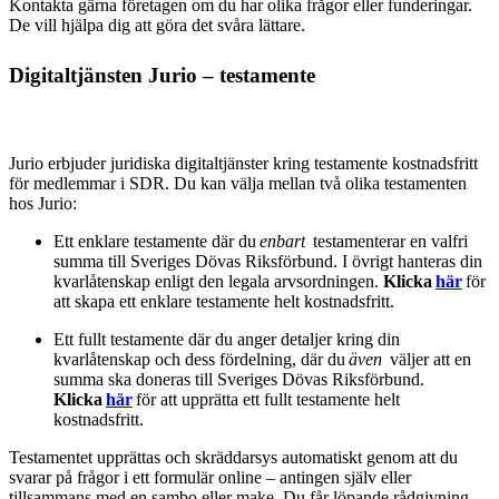
Kontakta gärna företagen om du har olika frågor eller funderingar.
De vill hjälpa dig att göra det svåra lättare.
Digitaltjänsten Jurio
– testamente
Jurio erbjuder juridiska digitaltjänster kring testamente kostnadsfritt
för medlemmar i SDR.
Du kan välja mellan två olika testamenten
hos Jurio:
Ett enklare testamente där du
enbart
testamenterar en valfri
summa till Sveriges Dövas Riksförbund. I övrigt hanteras din
kvarlåtenskap enligt den legala arvsordningen.
Klicka
här
för
att skapa ett enklare testamente helt kostnadsfritt.
Ett fullt testamente där du anger detaljer kring din
kvarlåtenskap och dess fördelning, där du
även
väljer att en
summa ska doneras till Sveriges Dövas Riksförbund.
Klicka
här
för att upprätta ett fullt testamente helt
kostnadsfritt.
Testamentet upprättas och skräddarsys automatiskt genom att du
svarar på frågor i ett formulär online – antingen själv eller
tillsammans med en sambo eller make. Du får löpande rådgivning