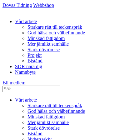
Dövas Tidning
Webbshop
Vårt arbete
Starkare rätt till teckenspråk
God hälsa och välbefinnande
Minskad fattigdom
Mer jämlikt samhälle
Stark dövrörelse
Projekt
Bistånd
SDR nära dig
Namnbyte
Bli medlem
Vårt arbete
Starkare rätt till teckenspråk
God hälsa och välbefinnande
Minskad fattigdom
Mer jämlikt samhälle
Stark dövrörelse
Bistånd
Nyhetsarkiv