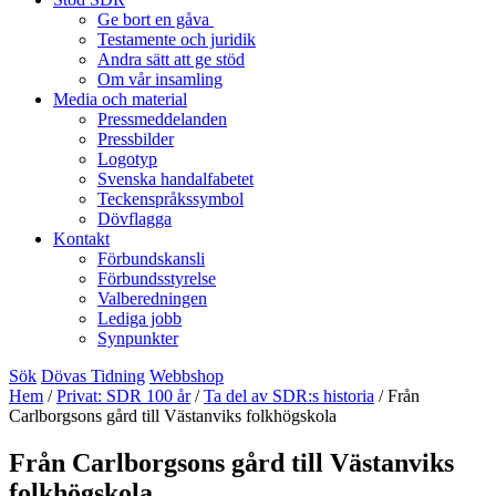
Ge bort en gåva
Testamente och juridik
Andra sätt att ge stöd
Om vår insamling
Media och material
Pressmeddelanden
Pressbilder
Logotyp
Svenska handalfabetet
Teckenspråkssymbol
Dövflagga
Kontakt
Förbundskansli
Förbundsstyrelse
Valberedningen
Lediga jobb
Synpunkter
Sök
Dövas Tidning
Webbshop
Hem
/
Privat: SDR 100 år
/
Ta del av SDR:s historia
/
Från
Carlborgsons gård till Västanviks folkhögskola
Från Carlborgsons gård till Västanviks
folkhögskola