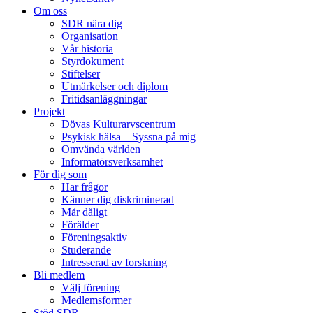
Om oss
SDR nära dig
Organisation
Vår historia
Styrdokument
Stiftelser
Utmärkelser och diplom
Fritidsanläggningar
Projekt
Dövas Kulturarvscentrum
Psykisk hälsa – Syssna på mig
Omvända världen
Informatörsverksamhet
För dig som
Har frågor
Känner dig diskriminerad
Mår dåligt
Förälder
Föreningsaktiv
Studerande
Intresserad av forskning
Bli medlem
Välj förening
Medlemsformer
Stöd SDR