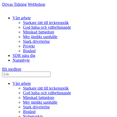
Dövas Tidning
Webbshop
Vårt arbete
Starkare rätt till teckenspråk
God hälsa och välbefinnande
Minskad fattigdom
Mer jämlikt samhälle
Stark dövrörelse
Projekt
Bistånd
SDR nära dig
Namnbyte
Bli medlem
Vårt arbete
Starkare rätt till teckenspråk
God hälsa och välbefinnande
Minskad fattigdom
Mer jämlikt samhälle
Stark dövrörelse
Bistånd
Nyhetsarkiv