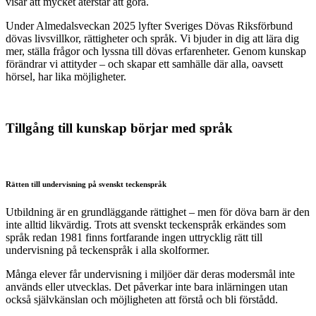
visar att mycket återstår att göra.
Under Almedalsveckan 2025 lyfter Sveriges Dövas Riksförbund
dövas livsvillkor, rättigheter och språk. Vi bjuder in dig att lära dig
mer, ställa frågor och lyssna till dövas erfarenheter. Genom kunskap
förändrar vi attityder – och skapar ett samhälle där alla, oavsett
hörsel, har lika möjligheter.
Tillgång till kunskap börjar med språk
Rätten till undervisning på svenskt teckenspråk
Utbildning är en grundläggande rättighet – men för döva barn är den
inte alltid likvärdig. Trots att svenskt teckenspråk erkändes som
språk redan 1981 finns fortfarande ingen uttrycklig rätt till
undervisning på teckenspråk i alla skolformer.
Många elever får undervisning i miljöer där deras modersmål inte
används eller utvecklas. Det påverkar inte bara inlärningen utan
också självkänslan och möjligheten att förstå och bli förstådd.