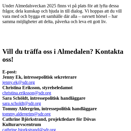
Under Almedalsveckan 2025 finns vi på plats för att lyfta dessa
frågor, dela kunskap och bjuda in till dialog. Vi hoppas att du vill
vara med och bygga ett samhälle där alla – oavsett hörsel – har
samma möjligheter att delta, påverka och leva ett gott liv.
Vill du träffa oss i Almedalen? Kontakta
oss!
E-post:
Jenny Ek, intressepolitisk sekreterare
jenny.ek@sdr.org
Christina Eriksson, styrelseledamot
christina.eriksson@sdr.org
Sara Schöldt, intressepolitisk handläggare
sara.scholdt@sdr.org
Tommy Aldergrim, intressepolitisk handläggare
tommy.aldergrim@sdr.org
Cathrine Björkstrand, projektledare för Dövas
Kulturarvscentrum
cathrine.bjorkstrand@sdr.org