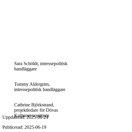
Sara Schöldt, intressepolitisk
handläggare
Tommy Aldergrim,
intressepolitisk handläggare
Cathrine Björkstrand,
projektledare för Dövas
Kulturarvscentrum
Uppdaterad: 2025-06-24
Publicerad: 2025-06-19