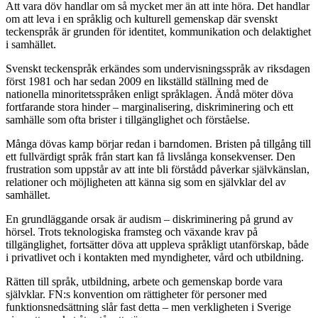
Att vara döv handlar om så mycket mer än att inte höra. Det handlar
om att leva i en språklig och kulturell gemenskap där svenskt
teckenspråk är grunden för identitet, kommunikation och delaktighet
i samhället.
Svenskt teckenspråk erkändes som undervisningsspråk av riksdagen
först 1981 och har sedan 2009 en likställd ställning med de
nationella minoritetsspråken enligt språklagen. Ändå möter döva
fortfarande stora hinder – marginalisering, diskriminering och ett
samhälle som ofta brister i tillgänglighet och förståelse.
Många dövas kamp börjar redan i barndomen. Bristen på tillgång till
ett fullvärdigt språk från start kan få livslånga konsekvenser. Den
frustration som uppstår av att inte bli förstådd påverkar självkänslan,
relationer och möjligheten att känna sig som en självklar del av
samhället.
En grundläggande orsak är audism – diskriminering på grund av
hörsel. Trots teknologiska framsteg och växande krav på
tillgänglighet, fortsätter döva att uppleva språkligt utanförskap, både
i privatlivet och i kontakten med myndigheter, vård och utbildning.
Rätten till språk, utbildning, arbete och gemenskap borde vara
självklar. FN:s konvention om rättigheter för personer med
funktionsnedsättning slår fast detta – men verkligheten i Sverige