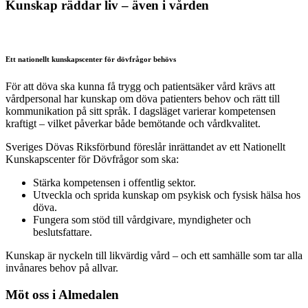
Kunskap räddar liv – även i vården
Ett nationellt kunskapscenter för dövfrågor behövs
För att döva ska kunna få trygg och patientsäker vård krävs att
vårdpersonal har kunskap om döva patienters behov och rätt till
kommunikation på sitt språk. I dagsläget varierar kompetensen
kraftigt – vilket påverkar både bemötande och vårdkvalitet.
Sveriges Dövas Riksförbund föreslår inrättandet av ett Nationellt
Kunskapscenter för Dövfrågor som ska:
Stärka kompetensen i offentlig sektor.
Utveckla och sprida kunskap om psykisk och fysisk hälsa hos
döva.
Fungera som stöd till vårdgivare, myndigheter och
beslutsfattare.
Kunskap är nyckeln till likvärdig vård – och ett samhälle som tar alla
invånares behov på allvar.
Möt oss i Almedalen