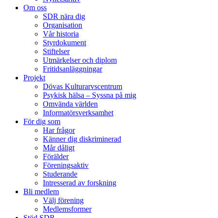
Om oss
SDR nära dig
Organisation
Vår historia
Styrdokument
Stiftelser
Utmärkelser och diplom
Fritidsanläggningar
Projekt
Dövas Kulturarvscentrum
Psykisk hälsa – Syssna på mig
Omvända världen
Informatörsverksamhet
För dig som
Har frågor
Känner dig diskriminerad
Mår dåligt
Förälder
Föreningsaktiv
Studerande
Intresserad av forskning
Bli medlem
Välj förening
Medlemsformer
Stöd SDR