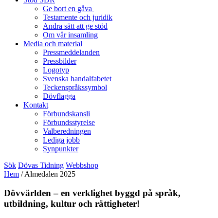
Ge bort en gåva
Testamente och juridik
Andra sätt att ge stöd
Om vår insamling
Media och material
Pressmeddelanden
Pressbilder
Logotyp
Svenska handalfabetet
Teckenspråkssymbol
Dövflagga
Kontakt
Förbundskansli
Förbundsstyrelse
Valberedningen
Lediga jobb
Synpunkter
Sök
Dövas Tidning
Webbshop
Hem
/
Almedalen 2025
Dövvärlden – en verklighet byggd på språk,
utbildning, kultur och rättigheter!