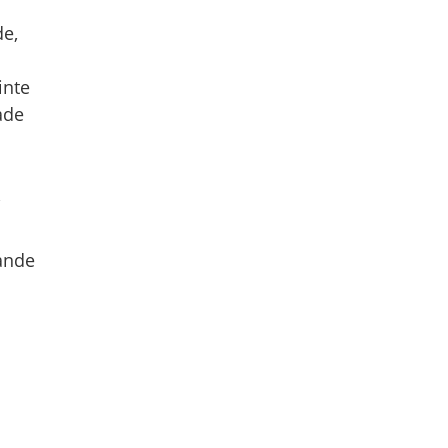
de,
inte
ade
,
rande