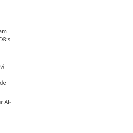
ram
SDR:s
vi
ade
r AI-