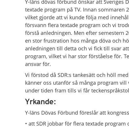
Y-läns dövas förbund önskar att Sveriges Dö
textade program på TV. Innan sommaren 202
vilket gjorde att vi kunde följa med inneh
försvann flera textade program och vi trod
förstå anledningen. Men efter semestern 20
en stor frustration hos många döva och hö
anledningen till detta och vi fick till svar 
program, vilket vi har stor förståelse för
ansvar för.
Vi förstod då SDR:s tankesätt och höll med 
känner oss utanför så många program vill v
under tiden fram tills vi får teckenspråkst
Yrkande:
Y-läns Dövas Förbund föreslår att kongress
• att SDR jobbar för flera textade program