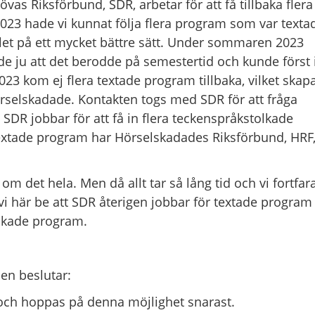
vas Riksförbund, SDR, arbetar för att få tillbaka flera
3 hade vi kunnat följa flera program som var texta
ållet på ett mycket bättre sätt. Under sommaren 2023
de ju att det berodde på semestertid och kunde först 
23 kom ej flera textade program tillbaka, vilket skap
rselskadade. Kontakten togs med SDR för att fråga
att SDR jobbar för att få in flera teckenspråkstolkade
. Textade program har Hörselskadades Riksförbund, HRF
om det hela. Men då allt tar så lång tid och vi fortfa
i här be att SDR återigen jobbar för textade program
olkade program.
en beslutar:
 och hoppas på denna möjlighet snarast.