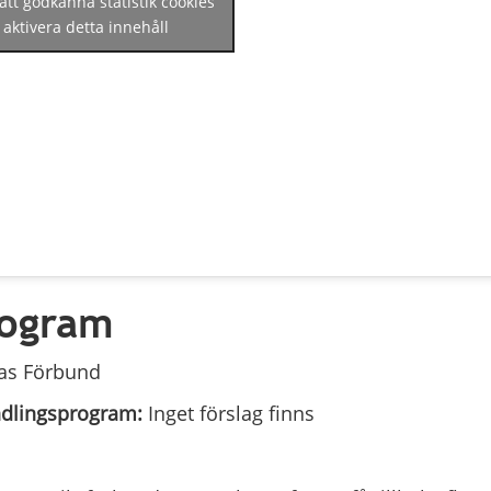
 att godkänna statistik cookies
 aktivera detta innehåll
rogram
as Förbund
andlingsprogram:
Inget förslag finns