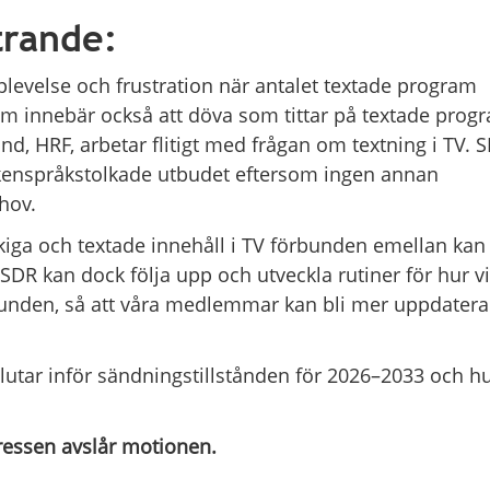
trande:
levelse och frustration när antalet textade program
m innebär också att döva som tittar på textade prog
, HRF, arbetar flitigt med frågan om textning i TV. 
ckenspråkstolkade utbudet eftersom ingen annan
hov.
iga och textade innehåll i TV förbunden emellan kan 
 SDR kan dock följa upp och utveckla rutiner för hur vi
rbunden, så att våra medlemmar kan bli mer uppdater
lutar inför sändningstillstånden för 2026–2033 och hu
gressen avslår motionen.