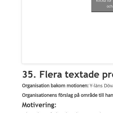
Klicka för
och
35. Flera textade p
Organisation bakom motionen:
Y-läns Döv
Organisationens förslag på område till h
Motivering: