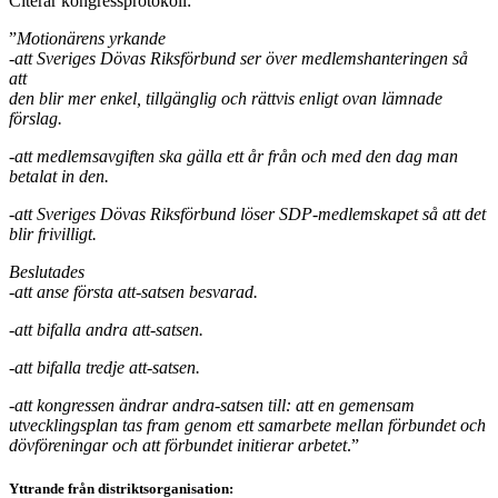
Citerar kongressprotokoll:
”
Motionärens yrkande
-att Sveriges Dövas Riksförbund ser över medlemshanteringen så
att
den blir mer enkel, tillgänglig och rättvis enligt ovan lämnade
förslag.
-att medlemsavgiften ska gälla ett år från och med den dag man
betalat
in den.
-att Sveriges Dövas Riksförbund löser SDP-medlemskapet så att det
blir frivilligt.
Beslutades
-att anse första att-satsen besvarad.
-att bifalla andra att-satsen.
-att bifalla tredje att-satsen.
-att kongressen ändrar andra-satsen till: att en gemensam
utvecklingsplan tas fram genom ett samarbete mellan förbundet och
dövföreningar och att förbundet initierar arbetet
.”
Yttrande från distriktsorganisation: