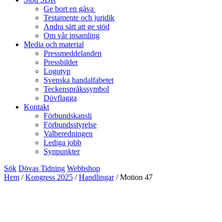
Ge bort en gåva
Testamente och juridik
Andra sätt att ge stöd
Om vår insamling
Media och material
Pressmeddelanden
Pressbilder
Logotyp
Svenska handalfabetet
Teckenspråkssymbol
Dövflagga
Kontakt
Förbundskansli
Förbundsstyrelse
Valberedningen
Lediga jobb
Synpunkter
Sök
Dövas Tidning
Webbshop
Hem
/
Kongress 2025
/
Handlingar
/
Motion 47