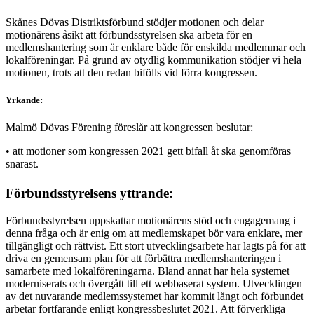
Skånes Dövas Distriktsförbund stödjer motionen och delar
motionärens åsikt att förbundsstyrelsen ska arbeta för en
medlemshantering som är enklare både för enskilda medlemmar och
lokalföreningar. På grund av otydlig kommunikation stödjer vi hela
motionen, trots att den redan bifölls vid förra kongressen.
Yrkande:
Malmö Dövas Förening föreslår att kongressen beslutar:
• att motioner som kongressen 2021 gett bifall åt ska genomföras
snarast.
Förbundsstyrelsens yttrande:
Förbundsstyrelsen uppskattar motionärens stöd och engagemang i
denna fråga och är enig om att medlemskapet bör vara enklare, mer
tillgängligt och rättvist. Ett stort utvecklingsarbete har lagts på för att
driva en gemensam plan för att förbättra medlemshanteringen i
samarbete med lokalföreningarna. Bland annat har hela systemet
moderniserats och övergått till ett webbaserat system. Utvecklingen
av det nuvarande medlemssystemet har kommit långt och förbundet
arbetar fortfarande enligt kongressbeslutet 2021. Att förverkliga