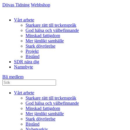
Dövas Tidning
Webbshop
Vårt arbete
Starkare rätt till teckenspråk
God hälsa och välbefinnande
Minskad fattigdom
Mer jämlikt samhälle
Stark dövrörelse
Projekt
Bistånd
SDR nära dig
Namnbyte
Bli medlem
Vårt arbete
Starkare rätt till teckenspråk
God hälsa och välbefinnande
Minskad fattigdom
Mer jämlikt samhälle
Stark dövrörelse
Bistånd
Nyhetsarkiv