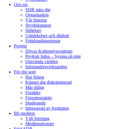
Om oss
SDR nära dig
Organisation
Vår historia
Styrdokument
Stiftelser
Utmärkelser och diplom
Fritidsanläggningar
Projekt
Dövas Kulturarvscentrum
Psykisk hälsa – Syssna på mig
Omvända världen
Informatörsverksamhet
För dig som
Har frågor
Känner dig diskriminerad
Mår dåligt
Förälder
Föreningsaktiv
Studerande
Intresserad av forskning
Bli medlem
Välj förening
Medlemsformer
Stöd SDR