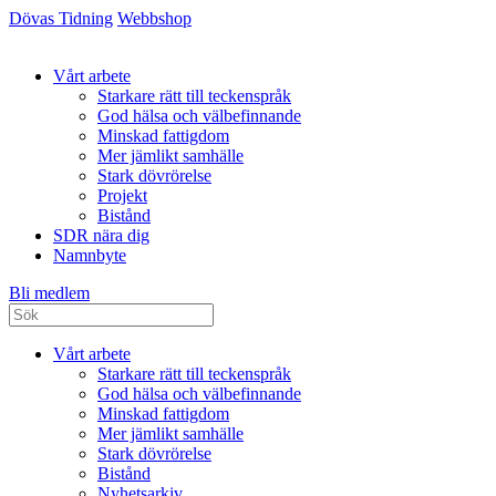
Dövas Tidning
Webbshop
Vårt arbete
Starkare rätt till teckenspråk
God hälsa och välbefinnande
Minskad fattigdom
Mer jämlikt samhälle
Stark dövrörelse
Projekt
Bistånd
SDR nära dig
Namnbyte
Bli medlem
Vårt arbete
Starkare rätt till teckenspråk
God hälsa och välbefinnande
Minskad fattigdom
Mer jämlikt samhälle
Stark dövrörelse
Bistånd
Nyhetsarkiv