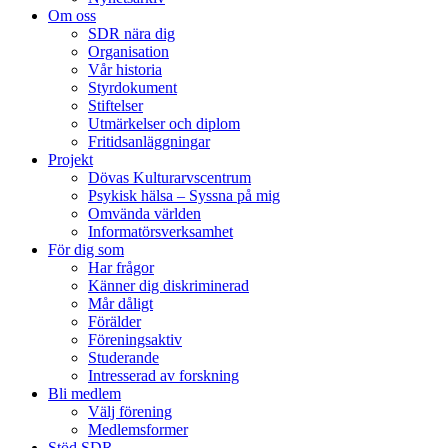
Om oss
SDR nära dig
Organisation
Vår historia
Styrdokument
Stiftelser
Utmärkelser och diplom
Fritidsanläggningar
Projekt
Dövas Kulturarvscentrum
Psykisk hälsa – Syssna på mig
Omvända världen
Informatörsverksamhet
För dig som
Har frågor
Känner dig diskriminerad
Mår dåligt
Förälder
Föreningsaktiv
Studerande
Intresserad av forskning
Bli medlem
Välj förening
Medlemsformer
Stöd SDR