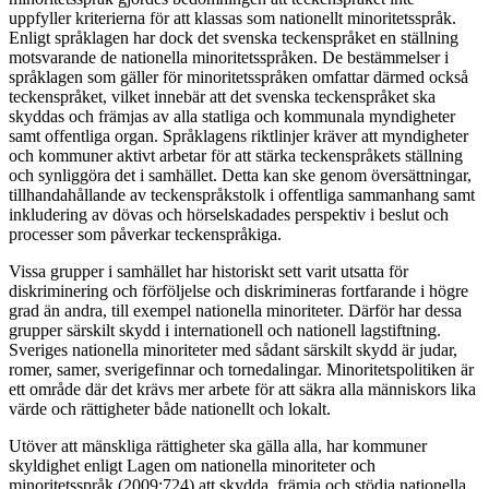
uppfyller kriterierna för att klassas som nationellt minoritetsspråk.
Enligt språklagen har dock det svenska teckenspråket en ställning
motsvarande de nationella minoritetsspråken. De bestämmelser i
språklagen som gäller för minoritetsspråken omfattar därmed också
teckenspråket, vilket innebär att det svenska teckenspråket ska
skyddas och främjas av alla statliga och kommunala myndigheter
samt offentliga organ. Språklagens riktlinjer kräver att myndigheter
och kommuner aktivt arbetar för att stärka teckenspråkets ställning
och synliggöra det i samhället. Detta kan ske genom översättningar,
tillhandahållande av teckenspråkstolk i offentliga sammanhang samt
inkludering av dövas och hörselskadades perspektiv i beslut och
processer som påverkar teckenspråkiga.
Vissa grupper i samhället har historiskt sett varit utsatta för
diskriminering och förföljelse och diskrimineras fortfarande i högre
grad än andra, till exempel nationella minoriteter. Därför har dessa
grupper särskilt skydd i internationell och nationell lagstiftning.
Sveriges nationella minoriteter med sådant särskilt skydd är judar,
romer, samer, sverigefinnar och tornedalingar. Minoritetspolitiken är
ett område där det krävs mer arbete för att säkra alla människors lika
värde och rättigheter både nationellt och lokalt.
Utöver att mänskliga rättigheter ska gälla alla, har kommuner
skyldighet enligt Lagen om nationella minoriteter och
minoritetsspråk (2009:724) att skydda, främja och stödja nationella