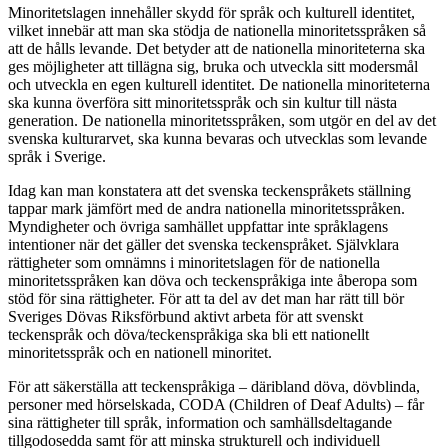
Minoritetslagen innehåller skydd för språk och kulturell identitet,
vilket innebär att man ska stödja de nationella minoritetsspråken så
att de hålls levande. Det betyder att de nationella minoriteterna ska
ges möjligheter att tillägna sig, bruka och utveckla sitt modersmål
och utveckla en egen kulturell identitet. De nationella minoriteterna
ska kunna överföra sitt minoritetsspråk och sin kultur till nästa
generation. De nationella minoritetsspråken, som utgör en del av det
svenska kulturarvet, ska kunna bevaras och utvecklas som levande
språk i Sverige.
Idag kan man konstatera att det svenska teckenspråkets ställning
tappar mark jämfört med de andra nationella minoritetsspråken.
Myndigheter och övriga samhället uppfattar inte språklagens
intentioner när det gäller det svenska teckenspråket. Självklara
rättigheter som omnämns i minoritetslagen för de nationella
minoritetsspråken kan döva och teckenspråkiga inte åberopa som
stöd för sina rättigheter. För att ta del av det man har rätt till bör
Sveriges Dövas Riksförbund aktivt arbeta för att svenskt
teckenspråk och döva/teckenspråkiga ska bli ett nationellt
minoritetsspråk och en nationell minoritet.
För att säkerställa att teckenspråkiga – däribland döva, dövblinda,
personer med hörselskada, CODA (Children of Deaf Adults) – får
sina rättigheter till språk, information och samhällsdeltagande
tillgodosedda samt för att minska strukturell och individuell