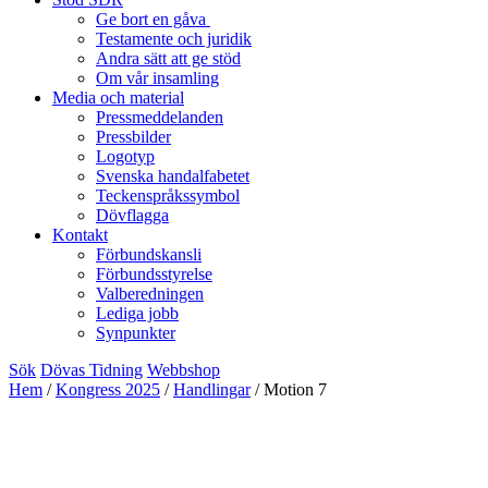
Ge bort en gåva
Testamente och juridik
Andra sätt att ge stöd
Om vår insamling
Media och material
Pressmeddelanden
Pressbilder
Logotyp
Svenska handalfabetet
Teckenspråkssymbol
Dövflagga
Kontakt
Förbundskansli
Förbundsstyrelse
Valberedningen
Lediga jobb
Synpunkter
Sök
Dövas Tidning
Webbshop
Hem
/
Kongress 2025
/
Handlingar
/
Motion 7