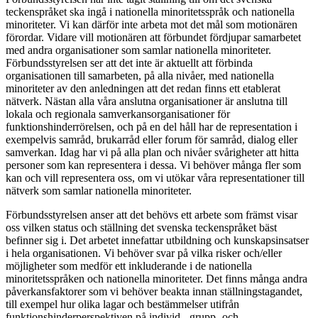
teckenspråket ska ingå i nationella minoritetsspråk och nationella
minoriteter. Vi kan därför inte arbeta mot det mål som motionären
förordar. Vidare vill motionären att förbundet fördjupar samarbetet
med andra organisationer som samlar nationella minoriteter.
Förbundsstyrelsen ser att det inte är aktuellt att förbinda
organisationen till samarbeten, på alla nivåer, med nationella
minoriteter av den anledningen att det redan finns ett etablerat
nätverk. Nästan alla våra anslutna organisationer är anslutna till
lokala och regionala samverkansorganisationer för
funktionshinderrörelsen, och på en del håll har de representation i
exempelvis samråd, brukarråd eller forum för samråd, dialog eller
samverkan. Idag har vi på alla plan och nivåer svårigheter att hitta
personer som kan representera i dessa. Vi behöver många fler som
kan och vill representera oss, om vi utökar våra representationer till
nätverk som samlar nationella minoriteter.
Förbundsstyrelsen anser att det behövs ett arbete som främst visar
oss vilken status och ställning det svenska teckenspråket bäst
befinner sig i. Det arbetet innefattar utbildning och kunskapsinsatser
i hela organisationen. Vi behöver svar på vilka risker och/eller
möjligheter som medför ett inkluderande i de nationella
minoritetsspråken och nationella minoriteter. Det finns många andra
påverkansfaktorer som vi behöver beakta innan ställningstagandet,
till exempel hur olika lagar och bestämmelser utifrån
funktionshinderperspektiven på individ-, grupp- och