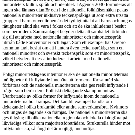
minoriteters kultur, språk och identitet. I Agenda 2030 formuleras att
ingen ska lämnas utanför och i de nationella folkhälsomålen pekas
nationella minoriteter inklusive teckenspråkiga ut som extra utsatta
grupper. I barnkonventionen är det tydligt uttalat att barns och ungas
rättigheter alltid ska vara i fokus och att de ska inkluderas i beslut
som berör dem. Sammantaget betyder detta att samhället förbinder
sig till att arbeta med nationella minoriteter och minoritetsspråk
utifrån både konventioner och lagar. Som ett exempel har Örebro
kommun tagit beslut om att hantera även teckenspråkiga som en
nationell minoritet och svenskt teckenspråk som ett minoritetsspråk,
vilket betyder att dessa inkluderas i arbetet med nationella
minoriteter och minoritetsspråk.
Enligt minoritetslagens intentioner ska de nationella minoriteternas
möjligheter till inflytande innebära att formerna för samråd ska
förbättras och de nationella minoriteterna ska ges reellt inflytande i
frågor som berör dem. Politiskt deltagande ska uppmuntras.
Utarbetande av olika former för inflytande inom de nationella
minoriteterna bör främjas. Det kan till exempel handla om
deltagande i olika brukarråd eller andra samverkansfora. Kvinnors
och ungas deltagande ska främjas. De nationella minoriteterna ska
ges tillgång till olika nationella, regionala och lokala dialogfora på
likvärdiga villkor som majoritetsföreträdare. Strukturella hinder mot
inflytande ska, så långt det är möjligt, undanröjas.