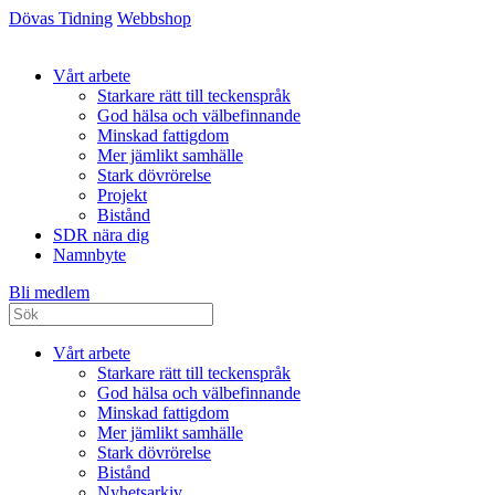
Dövas Tidning
Webbshop
Vårt arbete
Starkare rätt till teckenspråk
God hälsa och välbefinnande
Minskad fattigdom
Mer jämlikt samhälle
Stark dövrörelse
Projekt
Bistånd
SDR nära dig
Namnbyte
Bli medlem
Vårt arbete
Starkare rätt till teckenspråk
God hälsa och välbefinnande
Minskad fattigdom
Mer jämlikt samhälle
Stark dövrörelse
Bistånd
Nyhetsarkiv