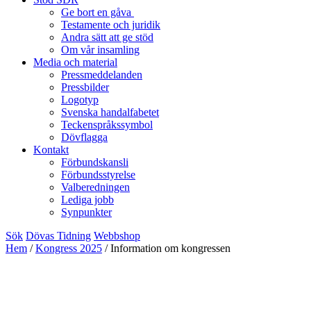
Ge bort en gåva
Testamente och juridik
Andra sätt att ge stöd
Om vår insamling
Media och material
Pressmeddelanden
Pressbilder
Logotyp
Svenska handalfabetet
Teckenspråkssymbol
Dövflagga
Kontakt
Förbundskansli
Förbundsstyrelse
Valberedningen
Lediga jobb
Synpunkter
Sök
Dövas Tidning
Webbshop
Hem
/
Kongress 2025
/
Information om kongressen