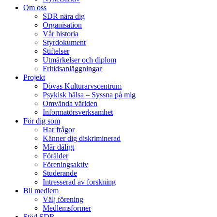
Om oss
SDR nära dig
Organisation
Vår historia
Styrdokument
Stiftelser
Utmärkelser och diplom
Fritidsanläggningar
Projekt
Dövas Kulturarvscentrum
Psykisk hälsa – Syssna på mig
Omvända världen
Informatörsverksamhet
För dig som
Har frågor
Känner dig diskriminerad
Mår dåligt
Förälder
Föreningsaktiv
Studerande
Intresserad av forskning
Bli medlem
Välj förening
Medlemsformer
Stöd SDR