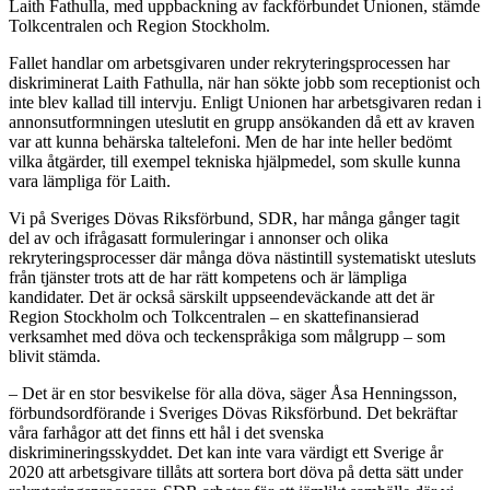
Laith Fathulla, med uppbackning av fackförbundet Unionen, stämde
Tolkcentralen och Region Stockholm.
Fallet handlar om arbetsgivaren under rekryteringsprocessen har
diskriminerat Laith Fathulla, när han sökte jobb som receptionist och
inte blev kallad till intervju. Enligt Unionen har arbetsgivaren redan i
annonsutformningen uteslutit en grupp ansökanden då ett av kraven
var att kunna behärska taltelefoni. Men de har inte heller bedömt
vilka åtgärder, till exempel tekniska hjälpmedel, som skulle kunna
vara lämpliga för Laith.
Vi på Sveriges Dövas Riksförbund, SDR, har många gånger tagit
del av och ifrågasatt formuleringar i annonser och olika
rekryteringsprocesser där många döva nästintill systematiskt utesluts
från tjänster trots att de har rätt kompetens och är lämpliga
kandidater. Det är också särskilt uppseendeväckande att det är
Region Stockholm och Tolkcentralen – en skattefinansierad
verksamhet med döva och teckenspråkiga som målgrupp – som
blivit stämda.
– Det är en stor besvikelse för alla döva, säger Åsa Henningsson,
förbundsordförande i Sveriges Dövas Riksförbund. Det bekräftar
våra farhågor att det finns ett hål i det svenska
diskrimineringsskyddet. Det kan inte vara värdigt ett Sverige år
2020 att arbetsgivare tillåts att sortera bort döva på detta sätt under