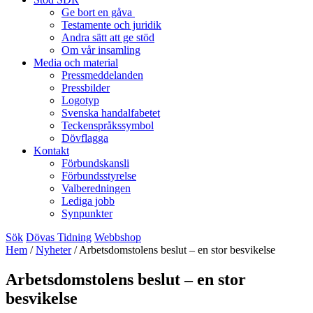
Ge bort en gåva
Testamente och juridik
Andra sätt att ge stöd
Om vår insamling
Media och material
Pressmeddelanden
Pressbilder
Logotyp
Svenska handalfabetet
Teckenspråkssymbol
Dövflagga
Kontakt
Förbundskansli
Förbundsstyrelse
Valberedningen
Lediga jobb
Synpunkter
Sök
Dövas Tidning
Webbshop
Hem
/
Nyheter
/
Arbetsdomstolens beslut – en stor besvikelse
Arbetsdomstolens beslut – en stor
besvikelse