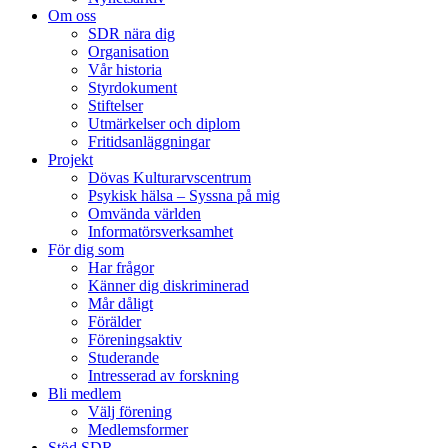
Om oss
SDR nära dig
Organisation
Vår historia
Styrdokument
Stiftelser
Utmärkelser och diplom
Fritidsanläggningar
Projekt
Dövas Kulturarvscentrum
Psykisk hälsa – Syssna på mig
Omvända världen
Informatörsverksamhet
För dig som
Har frågor
Känner dig diskriminerad
Mår dåligt
Förälder
Föreningsaktiv
Studerande
Intresserad av forskning
Bli medlem
Välj förening
Medlemsformer
Stöd SDR