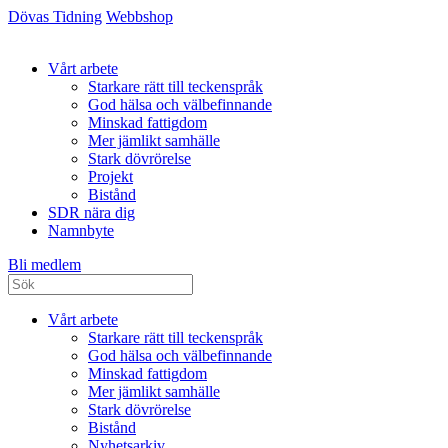
Dövas Tidning
Webbshop
Vårt arbete
Starkare rätt till teckenspråk
God hälsa och välbefinnande
Minskad fattigdom
Mer jämlikt samhälle
Stark dövrörelse
Projekt
Bistånd
SDR nära dig
Namnbyte
Bli medlem
Vårt arbete
Starkare rätt till teckenspråk
God hälsa och välbefinnande
Minskad fattigdom
Mer jämlikt samhälle
Stark dövrörelse
Bistånd
Nyhetsarkiv