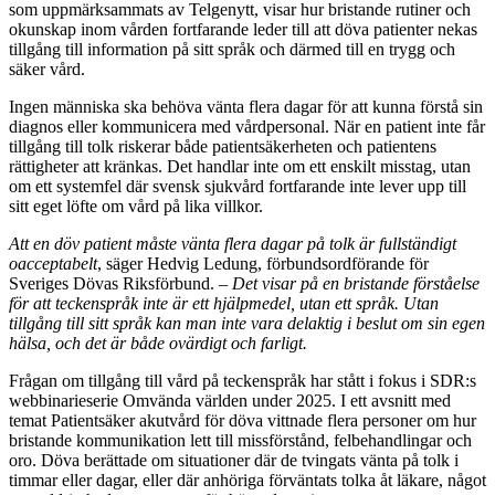
som uppmärksammats av Telgenytt, visar hur bristande rutiner och
okunskap inom vården fortfarande leder till att döva patienter nekas
tillgång till information på sitt språk och därmed till en trygg och
säker vård.
Ingen människa ska behöva vänta flera dagar för att kunna förstå sin
diagnos eller kommunicera med vårdpersonal. När en patient inte får
tillgång till tolk riskerar både patientsäkerheten och patientens
rättigheter att kränkas. Det handlar inte om ett enskilt misstag, utan
om ett systemfel där svensk sjukvård fortfarande inte lever upp till
sitt eget löfte om vård på lika villkor.
Att en döv patient måste vänta flera dagar på tolk är fullständigt
oacceptabelt
, säger Hedvig Ledung, förbundsordförande för
Sveriges Dövas Riksförbund. –
Det visar på en bristande förståelse
för att teckenspråk inte är ett hjälpmedel, utan ett språk. Utan
tillgång till sitt språk kan man inte vara delaktig i beslut om sin egen
hälsa, och det är både ovärdigt och farligt.
Frågan om tillgång till vård på teckenspråk har stått i fokus i SDR:s
webbinarieserie Omvända världen under 2025. I ett avsnitt med
temat Patientsäker akutvård för döva vittnade flera personer om hur
bristande kommunikation lett till missförstånd, felbehandlingar och
oro. Döva berättade om situationer där de tvingats vänta på tolk i
timmar eller dagar, eller där anhöriga förväntats tolka åt läkare, något