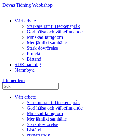
Dövas Tidning
Webbshop
Vårt arbete
Starkare rätt till teckenspråk
God hälsa och välbefinnande
Minskad fattigdom
Mer jämlikt samhälle
Stark dövrörelse
Projekt
Bistånd
SDR nära dig
Namnbyte
Bli medlem
Vårt arbete
Starkare rätt till teckenspråk
God hälsa och välbefinnande
Minskad fattigdom
Mer jämlikt samhälle
Stark dövrörelse
Bistånd
Nyhetsarkiv