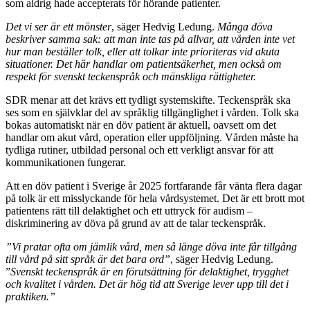
som aldrig hade accepterats för hörande patienter.
Det vi ser är ett mönster
, säger Hedvig Ledung.
Många döva
beskriver samma sak: att man inte tas på allvar, att vården inte vet
hur man beställer tolk, eller att tolkar inte prioriteras vid akuta
situationer. Det här handlar om patientsäkerhet, men också om
respekt för svenskt teckenspråk och mänskliga rättigheter.
SDR menar att det krävs ett tydligt systemskifte. Teckenspråk ska
ses som en självklar del av språklig tillgänglighet i vården. Tolk ska
bokas automatiskt när en döv patient är aktuell, oavsett om det
handlar om akut vård, operation eller uppföljning. Vården måste ha
tydliga rutiner, utbildad personal och ett verkligt ansvar för att
kommunikationen fungerar.
Att en döv patient i Sverige år 2025 fortfarande får vänta flera dagar
på tolk är ett misslyckande för hela vårdsystemet. Det är ett brott mot
patientens rätt till delaktighet och ett uttryck för audism –
diskriminering av döva på grund av att de talar teckenspråk.
”Vi pratar ofta om jämlik vård, men så länge döva inte får tillgång
till vård på sitt språk är det bara ord”
, säger Hedvig Ledung.
”
Svenskt teckenspråk är en förutsättning för delaktighet, trygghet
och kvalitet i vården. Det är hög tid att Sverige lever upp till det i
praktiken.”