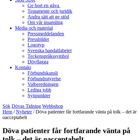
Ge bort en gåva
Testamente och juridik
Andra sätt att ge stöd
Om vår insamling
Media och material
Pressmeddelanden
Pressbilder
Logotyp
Svenska handalfabetet
Teckenspråkssymbol
Dövflagga
Kontakt
Förbundskansli
Förbundsstyrelse
Valberedningen
Lediga jobb
Synpunkter
Sök
Dövas Tidning
Webbshop
Hem
/
Nyheter
/
Döva patienter får fortfarande vänta på tolk – det är
oacceptabelt
Döva patienter får fortfarande vänta på
tolk – det är oacceptabelt