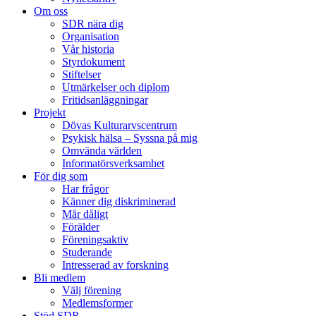
Om oss
SDR nära dig
Organisation
Vår historia
Styrdokument
Stiftelser
Utmärkelser och diplom
Fritidsanläggningar
Projekt
Dövas Kulturarvscentrum
Psykisk hälsa – Syssna på mig
Omvända världen
Informatörsverksamhet
För dig som
Har frågor
Känner dig diskriminerad
Mår dåligt
Förälder
Föreningsaktiv
Studerande
Intresserad av forskning
Bli medlem
Välj förening
Medlemsformer
Stöd SDR