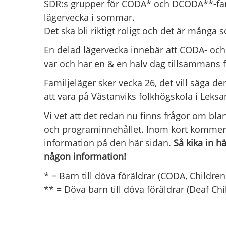
SDR:s grupper för CODA* och DCODA**-fam
lägervecka i sommar.
Det ska bli riktigt roligt och det är många 
En delad lägervecka innebär att CODA- oc
var och har en & en halv dag tillsammans 
Familjeläger sker vecka 26, det vill säga den
att vara på Västanviks folkhögskola i Leksa
Vi vet att det redan nu finns frågor om bla
och programinnehållet. Inom kort kommer
information på den här sidan.
Så kika in h
någon information!
* = Barn till döva föräldrar (CODA, Children
** = Döva barn till döva föräldrar (Deaf Chi