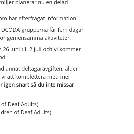
iljer planerar nu en delad
som har efterfrågat information!
h DCODA-grupperna får fem dagar
för gemensamma aktiviteter.
 26 juni till 2 juli och vi kommer
nd.
nd annat deltagaravgiften, ålder
 vi att komplettera med mer
är igen snart så du inte missar
 of Deaf Adults)
ldren of Deaf Adults)