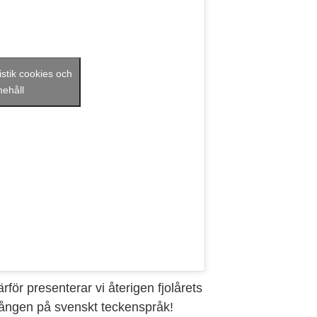
istik cookies och
nehåll
för presenterar vi återigen fjolårets
sången på svenskt teckenspråk!