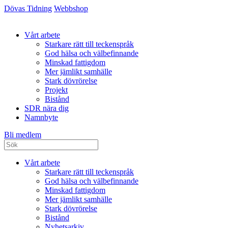
Dövas Tidning
Webbshop
Vårt arbete
Starkare rätt till teckenspråk
God hälsa och välbefinnande
Minskad fattigdom
Mer jämlikt samhälle
Stark dövrörelse
Projekt
Bistånd
SDR nära dig
Namnbyte
Bli medlem
Vårt arbete
Starkare rätt till teckenspråk
God hälsa och välbefinnande
Minskad fattigdom
Mer jämlikt samhälle
Stark dövrörelse
Bistånd
Nyhetsarkiv