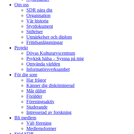
Om oss
SDR nära dig
Organisation
Vår historia
Styrdokument
Stiftelser
Utmärkelser och diplom
Fritidsanläggningar
Projekt
Dövas Kulturarvscentrum
Psykisk hälsa – Syssna på mig
Omvända världen
Informatörsverksamhet
För dig som
Har frågor
Känner dig diskriminerad
Mår dåligt
Förälder
Föreningsaktiv
Studerande
Intresserad av forskning
Bli medlem
Välj förening
Medlemsformer
Stöd SDR