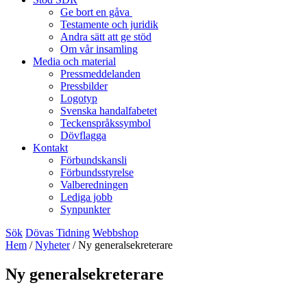
Ge bort en gåva
Testamente och juridik
Andra sätt att ge stöd
Om vår insamling
Media och material
Pressmeddelanden
Pressbilder
Logotyp
Svenska handalfabetet
Teckenspråkssymbol
Dövflagga
Kontakt
Förbundskansli
Förbundsstyrelse
Valberedningen
Lediga jobb
Synpunkter
Sök
Dövas Tidning
Webbshop
Hem
/
Nyheter
/
Ny generalsekreterare
Ny generalsekreterare