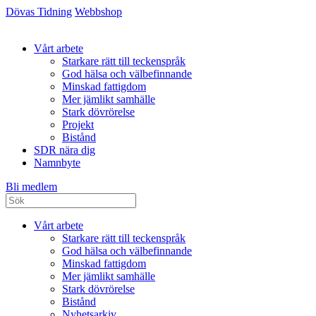
Dövas Tidning
Webbshop
Vårt arbete
Starkare rätt till teckenspråk
God hälsa och välbefinnande
Minskad fattigdom
Mer jämlikt samhälle
Stark dövrörelse
Projekt
Bistånd
SDR nära dig
Namnbyte
Bli medlem
Vårt arbete
Starkare rätt till teckenspråk
God hälsa och välbefinnande
Minskad fattigdom
Mer jämlikt samhälle
Stark dövrörelse
Bistånd
Nyhetsarkiv