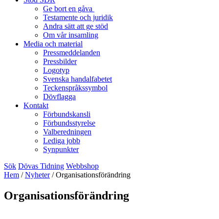
Ge bort en gåva
Testamente och juridik
Andra sätt att ge stöd
Om vår insamling
Media och material
Pressmeddelanden
Pressbilder
Logotyp
Svenska handalfabetet
Teckenspråkssymbol
Dövflagga
Kontakt
Förbundskansli
Förbundsstyrelse
Valberedningen
Lediga jobb
Synpunkter
Sök
Dövas Tidning
Webbshop
Hem
/
Nyheter
/
Organisationsförändring
Organisationsförändring