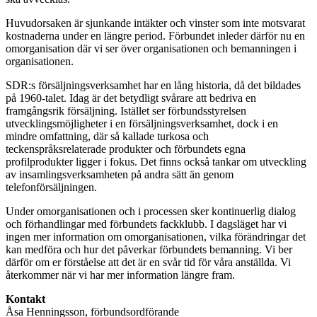
Huvudorsaken är sjunkande intäkter och vinster som inte motsvarat
kostnaderna under en längre period. Förbundet inleder därför nu en
omorganisation där vi ser över organisationen och bemanningen i
organisationen.
SDR:s försäljningsverksamhet har en lång historia, då det bildades
på 1960-talet. Idag är det betydligt svårare att bedriva en
framgångsrik försäljning. Istället ser förbundsstyrelsen
utvecklingsmöjligheter i en försäljningsverksamhet, dock i en
mindre omfattning, där så kallade turkosa och
teckenspråksrelaterade produkter och förbundets egna
profilprodukter ligger i fokus. Det finns också tankar om utveckling
av insamlingsverksamheten på andra sätt än genom
telefonförsäljningen.
Under omorganisationen och i processen sker kontinuerlig dialog
och förhandlingar med förbundets fackklubb. I dagsläget har vi
ingen mer information om omorganisationen, vilka förändringar det
kan medföra och hur det påverkar förbundets bemanning. Vi ber
därför om er förståelse att det är en svår tid för våra anställda. Vi
återkommer när vi har mer information längre fram.
Kontakt
Åsa Henningsson, förbundsordförande