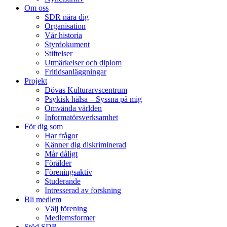
Om oss
SDR nära dig
Organisation
Vår historia
Styrdokument
Stiftelser
Utmärkelser och diplom
Fritidsanläggningar
Projekt
Dövas Kulturarvscentrum
Psykisk hälsa – Syssna på mig
Omvända världen
Informatörsverksamhet
För dig som
Har frågor
Känner dig diskriminerad
Mår dåligt
Förälder
Föreningsaktiv
Studerande
Intresserad av forskning
Bli medlem
Välj förening
Medlemsformer
Stöd SDR