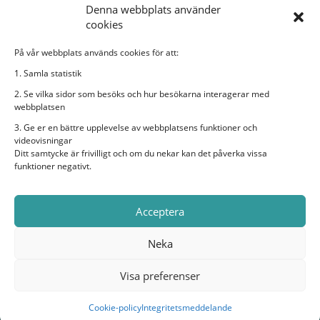
Denna webbplats använder
cookies
På vår webbplats används cookies för att:
Sveriges Dövas Riksförbund
1. Samla statistik
2. Se vilka sidor som besöks och hur besökarna interagerar med
Rissneleden 138, 7 tr, 174 57 Sundbyberg
webbplatsen
Bildtelefon:
sdr@ectalk.se
3. Ge er en bättre upplevelse av webbplatsens funktioner och
E-post:
sdr@sdr.org
videovisningar
Ditt samtycke är frivilligt och om du nekar kan det påverka vissa
Organisationsnummer: 882600-2282
funktioner negativt.
Sveriges Dövas Riksförbund i sociala medier
Acceptera
Neka
Visa preferenser
© Sveriges Dövas Riksförbund
Cookie-policy
Integritetsmeddelande