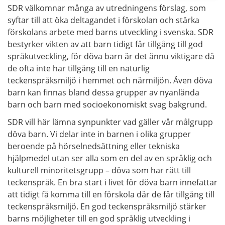
SDR välkomnar många av utredningens förslag, som
syftar till att öka deltagandet i förskolan och stärka
förskolans arbete med barns utveckling i svenska. SDR
bestyrker vikten av att barn tidigt får tillgång till god
språkutveckling, för döva barn är det ännu viktigare då
de ofta inte har tillgång till en naturlig
teckenspråksmiljö i hemmet och närmiljön. Även döva
barn kan finnas bland dessa grupper av nyanlända
barn och barn med socioekonomiskt svag bakgrund.
SDR vill här lämna synpunkter vad gäller vår målgrupp
döva barn. Vi delar inte in barnen i olika grupper
beroende på hörselnedsättning eller tekniska
hjälpmedel utan ser alla som en del av en språklig och
kulturell minoritetsgrupp – döva som har rätt till
teckenspråk. En bra start i livet för döva barn innefattar
att tidigt få komma till en förskola där de får tillgång till
teckenspråksmiljö. En god teckenspråksmiljö stärker
barns möjligheter till en god språklig utveckling i