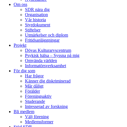
Om oss
SDR nära dig
Organisation
Vår historia
Styrdokument
Stiftelser
Utmärkelser och diplom
Fritidsanläggningar
Projekt
Dövas Kulturarvscentrum
Psykisk hälsa – Syssna på mig
Omvända världen
Informatörsverksamhet
För dig som
Har frågor
Känner dig diskriminerad
Mår dåligt
Förälder
Föreningsaktiv
Studerande
Intresserad av forskning
Bli medlem
Välj förening
Medlemsformer
Stöd SDR