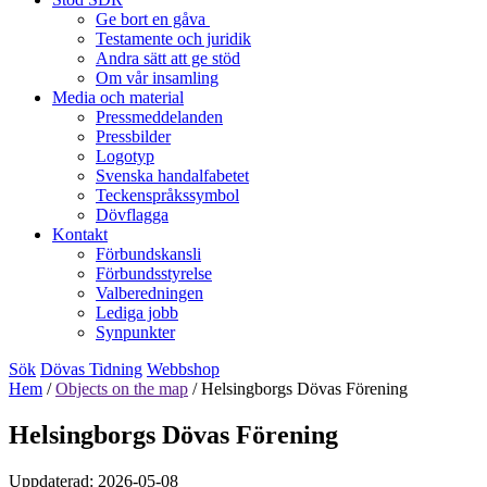
Ge bort en gåva
Testamente och juridik
Andra sätt att ge stöd
Om vår insamling
Media och material
Pressmeddelanden
Pressbilder
Logotyp
Svenska handalfabetet
Teckenspråkssymbol
Dövflagga
Kontakt
Förbundskansli
Förbundsstyrelse
Valberedningen
Lediga jobb
Synpunkter
Sök
Dövas Tidning
Webbshop
Hem
/
Objects on the map
/
Helsingborgs Dövas Förening
Helsingborgs Dövas Förening
Uppdaterad: 2026-05-08