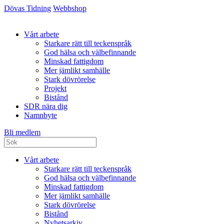
Dövas Tidning
Webbshop
Vårt arbete
Starkare rätt till teckenspråk
God hälsa och välbefinnande
Minskad fattigdom
Mer jämlikt samhälle
Stark dövrörelse
Projekt
Bistånd
SDR nära dig
Namnbyte
Bli medlem
Vårt arbete
Starkare rätt till teckenspråk
God hälsa och välbefinnande
Minskad fattigdom
Mer jämlikt samhälle
Stark dövrörelse
Bistånd
Nyhetsarkiv