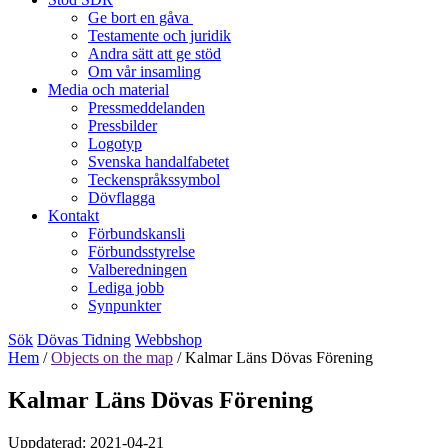
Ge bort en gåva
Testamente och juridik
Andra sätt att ge stöd
Om vår insamling
Media och material
Pressmeddelanden
Pressbilder
Logotyp
Svenska handalfabetet
Teckenspråkssymbol
Dövflagga
Kontakt
Förbundskansli
Förbundsstyrelse
Valberedningen
Lediga jobb
Synpunkter
Sök
Dövas Tidning
Webbshop
Hem
/
Objects on the map
/
Kalmar Läns Dövas Förening
Kalmar Läns Dövas Förening
Uppdaterad: 2021-04-21