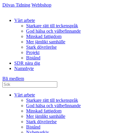
Dövas Tidning
Webbshop
Vårt arbete
Starkare rätt till teckenspråk
God hälsa och välbefinnande
Minskad fattigdom
Mer jämlikt samhälle
Stark dövrörelse
Projekt
Bistånd
SDR nära dig
Namnbyte
Bli medlem
Vårt arbete
Starkare rätt till teckenspråk
God hälsa och välbefinnande
Minskad fattigdom
Mer jämlikt samhälle
Stark dövrörelse
Bistånd
Nyhetsarkiv