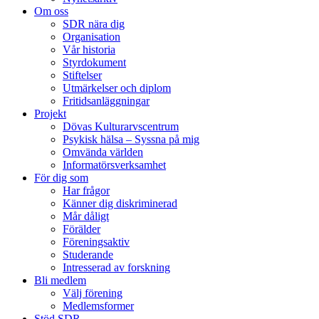
Om oss
SDR nära dig
Organisation
Vår historia
Styrdokument
Stiftelser
Utmärkelser och diplom
Fritidsanläggningar
Projekt
Dövas Kulturarvscentrum
Psykisk hälsa – Syssna på mig
Omvända världen
Informatörsverksamhet
För dig som
Har frågor
Känner dig diskriminerad
Mår dåligt
Förälder
Föreningsaktiv
Studerande
Intresserad av forskning
Bli medlem
Välj förening
Medlemsformer
Stöd SDR