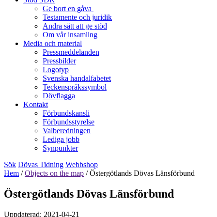
Ge bort en gåva
Testamente och juridik
Andra sätt att ge stöd
Om vår insamling
Media och material
Pressmeddelanden
Pressbilder
Logotyp
Svenska handalfabetet
Teckenspråkssymbol
Dövflagga
Kontakt
Förbundskansli
Förbundsstyrelse
Valberedningen
Lediga jobb
Synpunkter
Sök
Dövas Tidning
Webbshop
Hem
/
Objects on the map
/
Östergötlands Dövas Länsförbund
Östergötlands Dövas Länsförbund
Uppdaterad: 2021-04-21