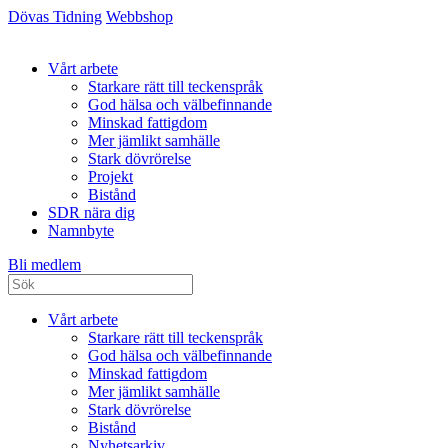
Dövas Tidning
Webbshop
Vårt arbete
Starkare rätt till teckenspråk
God hälsa och välbefinnande
Minskad fattigdom
Mer jämlikt samhälle
Stark dövrörelse
Projekt
Bistånd
SDR nära dig
Namnbyte
Bli medlem
Vårt arbete
Starkare rätt till teckenspråk
God hälsa och välbefinnande
Minskad fattigdom
Mer jämlikt samhälle
Stark dövrörelse
Bistånd
Nyhetsarkiv