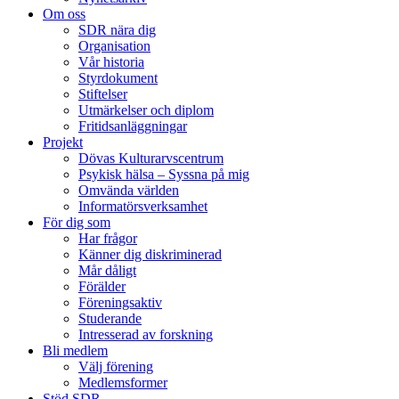
Om oss
SDR nära dig
Organisation
Vår historia
Styrdokument
Stiftelser
Utmärkelser och diplom
Fritidsanläggningar
Projekt
Dövas Kulturarvscentrum
Psykisk hälsa – Syssna på mig
Omvända världen
Informatörsverksamhet
För dig som
Har frågor
Känner dig diskriminerad
Mår dåligt
Förälder
Föreningsaktiv
Studerande
Intresserad av forskning
Bli medlem
Välj förening
Medlemsformer
Stöd SDR