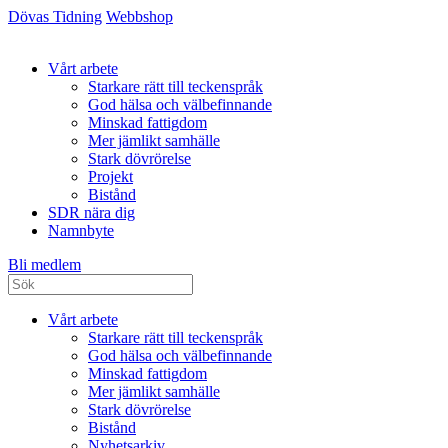
Dövas Tidning
Webbshop
Vårt arbete
Starkare rätt till teckenspråk
God hälsa och välbefinnande
Minskad fattigdom
Mer jämlikt samhälle
Stark dövrörelse
Projekt
Bistånd
SDR nära dig
Namnbyte
Bli medlem
Vårt arbete
Starkare rätt till teckenspråk
God hälsa och välbefinnande
Minskad fattigdom
Mer jämlikt samhälle
Stark dövrörelse
Bistånd
Nyhetsarkiv