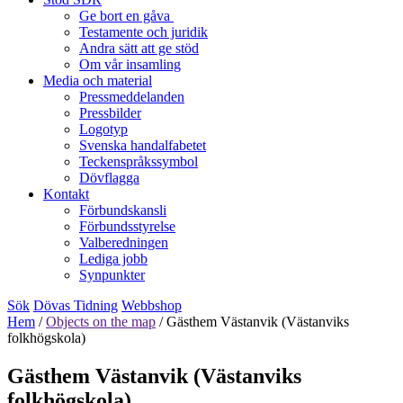
Ge bort en gåva
Testamente och juridik
Andra sätt att ge stöd
Om vår insamling
Media och material
Pressmeddelanden
Pressbilder
Logotyp
Svenska handalfabetet
Teckenspråkssymbol
Dövflagga
Kontakt
Förbundskansli
Förbundsstyrelse
Valberedningen
Lediga jobb
Synpunkter
Sök
Dövas Tidning
Webbshop
Hem
/
Objects on the map
/
Gästhem Västanvik (Västanviks
folkhögskola)
Gästhem Västanvik (Västanviks
folkhögskola)