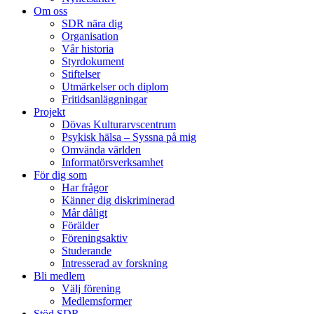
Om oss
SDR nära dig
Organisation
Vår historia
Styrdokument
Stiftelser
Utmärkelser och diplom
Fritidsanläggningar
Projekt
Dövas Kulturarvscentrum
Psykisk hälsa – Syssna på mig
Omvända världen
Informatörsverksamhet
För dig som
Har frågor
Känner dig diskriminerad
Mår dåligt
Förälder
Föreningsaktiv
Studerande
Intresserad av forskning
Bli medlem
Välj förening
Medlemsformer
Stöd SDR