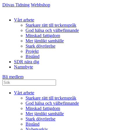
Dövas Tidning
Webbshop
Vårt arbete
Starkare rätt till teckenspråk
God hälsa och välbefinnande
Minskad fattigdom
Mer jämlikt samhälle
Stark dövrörelse
Projekt
Bistånd
SDR nära dig
Namnbyte
Bli medlem
Vårt arbete
Starkare rätt till teckenspråk
God hälsa och välbefinnande
Minskad fattigdom
Mer jämlikt samhälle
Stark dövrörelse
Bistånd
Nyhetsarkiv