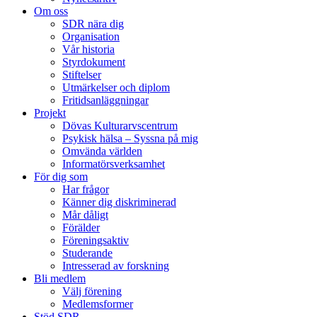
Om oss
SDR nära dig
Organisation
Vår historia
Styrdokument
Stiftelser
Utmärkelser och diplom
Fritidsanläggningar
Projekt
Dövas Kulturarvscentrum
Psykisk hälsa – Syssna på mig
Omvända världen
Informatörsverksamhet
För dig som
Har frågor
Känner dig diskriminerad
Mår dåligt
Förälder
Föreningsaktiv
Studerande
Intresserad av forskning
Bli medlem
Välj förening
Medlemsformer
Stöd SDR