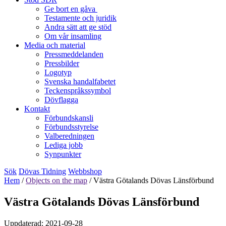
Ge bort en gåva
Testamente och juridik
Andra sätt att ge stöd
Om vår insamling
Media och material
Pressmeddelanden
Pressbilder
Logotyp
Svenska handalfabetet
Teckenspråkssymbol
Dövflagga
Kontakt
Förbundskansli
Förbundsstyrelse
Valberedningen
Lediga jobb
Synpunkter
Sök
Dövas Tidning
Webbshop
Hem
/
Objects on the map
/
Västra Götalands Dövas Länsförbund
Västra Götalands Dövas Länsförbund
Uppdaterad: 2021-09-28