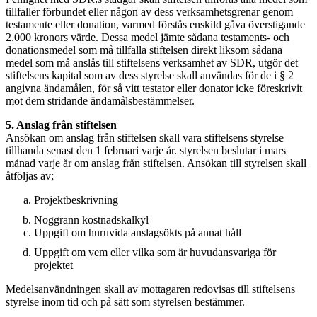
tillfaller förbundet eller någon av dess verksamhetsgrenar genom
testamente eller donation, varmed förstås enskild gåva överstigande
2.000 kronors värde. Dessa medel jämte sådana testaments‑ och
donationsmedel som må tillfalla stiftelsen direkt liksom sådana
medel som må anslås till stiftelsens verksamhet av SDR, utgör det
stiftelsens kapital som av dess styrelse skall användas för de i § 2
angivna ändamålen, för så vitt testator eller donator icke föreskrivit
mot dem stridande ändamålsbestämmelser.
5. Anslag från stiftelsen
Ansökan om anslag från stiftelsen skall vara stiftelsens styrelse
tillhanda senast den 1 februari varje år. styrelsen beslutar i mars
månad varje år om anslag från stiftelsen. Ansökan till styrelsen skall
åtföljas av;
Projektbeskrivning
Noggrann kostnadskalkyl
Uppgift om huruvida anslagsökts på annat håll
Uppgift om vem eller vilka som är huvudansvariga för
projektet
Medelsanvändningen skall av mottagaren redovisas till stiftelsens
styrelse inom tid och på sätt som styrelsen bestämmer.