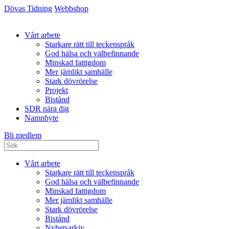
Dövas Tidning
Webbshop
Vårt arbete
Starkare rätt till teckenspråk
God hälsa och välbefinnande
Minskad fattigdom
Mer jämlikt samhälle
Stark dövrörelse
Projekt
Bistånd
SDR nära dig
Namnbyte
Bli medlem
Vårt arbete
Starkare rätt till teckenspråk
God hälsa och välbefinnande
Minskad fattigdom
Mer jämlikt samhälle
Stark dövrörelse
Bistånd
Nyhetsarkiv