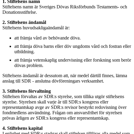
1. Stiftelsens namn
Stiftelsens namn är Sveriges Dövas Riksförbunds Testaments‑ och
Donationsstiftelse.
2. Stiftelsens ändamål
Stiftelsens huvudsakligaändamål är:
att främja vård av behövande döva.
att främja döva barns eller döv ungdoms vård och fostran eller
utbildning.
att främja vetenskaplig undervisning eller forskning som berör
dövas problem.
Stiftelsens ändamål är dessutom att, när medel därtill finnes, lämna
anslag till SDR ‑ anslutna dövföreningars verksamhet.
3. Stiftelsens förvaltning
Stiftelsen förvaltas av SDR:s styrelse, som tillika utgör stiftelsens
styrelse. Styrelsen skall varje år till SDR:s kongress eller
representantskap avge av SDR:s revisor bestyrkt redovisning över
fondmedlens användning. Frågan om ansvarsfrihet för styrelsen
prövas årligen av SDR:s kongress eller representantskap.
4. Stiftelsens kapital
I enlighet med SDR:s stadgar skall stiftelsen tillföras alla medel som