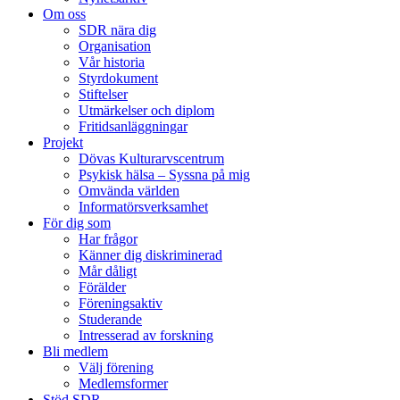
Om oss
SDR nära dig
Organisation
Vår historia
Styrdokument
Stiftelser
Utmärkelser och diplom
Fritidsanläggningar
Projekt
Dövas Kulturarvscentrum
Psykisk hälsa – Syssna på mig
Omvända världen
Informatörsverksamhet
För dig som
Har frågor
Känner dig diskriminerad
Mår dåligt
Förälder
Föreningsaktiv
Studerande
Intresserad av forskning
Bli medlem
Välj förening
Medlemsformer
Stöd SDR