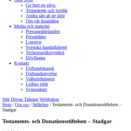
Ge bort en gåva
Testamente och juridik
Andra sätt att ge stöd
Om vår insamling
Media och material
Pressmeddelanden
Pressbilder
Logotyp
Svenska handalfabetet
Teckenspråkssymbol
Dövflagga
Kontakt
Förbundskansli
Förbundsstyrelse
Valberedningen
Lediga jobb
Synpunkter
Sök
Dövas Tidning
Webbshop
Hem
/
Om oss
/
Stiftelser
/
Testaments- och Donationsstiftelsen –
Stadgar
Testaments- och Donationsstiftelsen – Stadgar