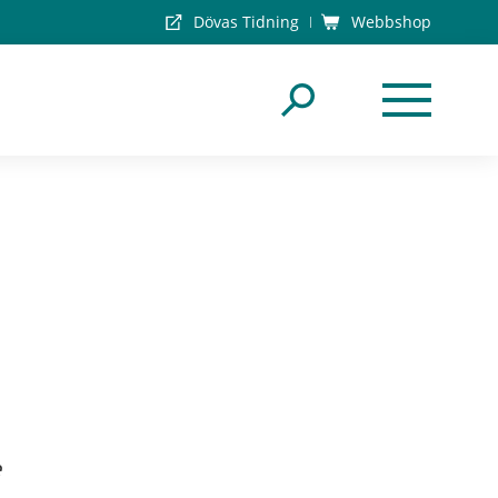
Dövas Tidning
Webbshop
e