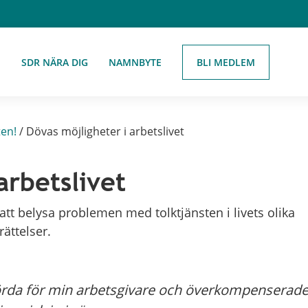
BLI MEDLEM
E
SDR NÄRA DIG
NAMNBYTE
ten!
/
Dövas möjligheter i arbetslivet
arbetslivet
t belysa problemen med tolktjänsten i livets olika
ättelser.
rda för min arbetsgivare och överkompenserad