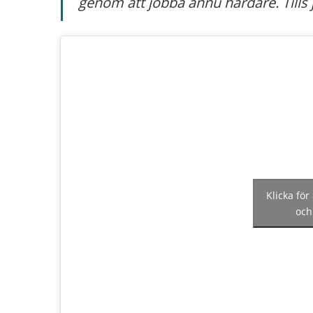
genom att jobba ännu hårdare. Tills j
Klicka för
och