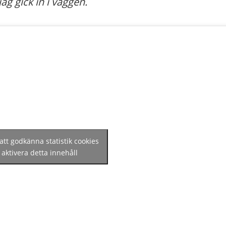
ag gick in i väggen.
 att godkänna statistik cookies
 aktivera detta innehåll