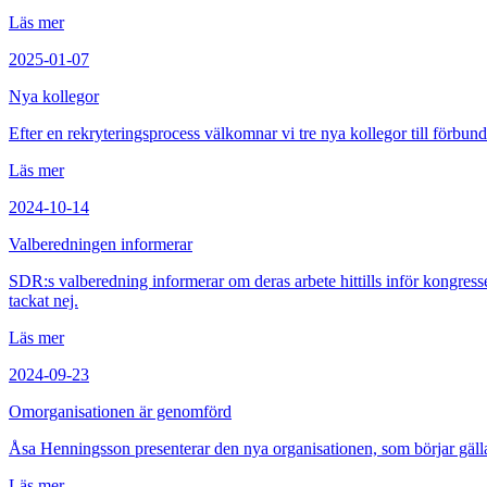
Läs mer
2025-01-07
Nya kollegor
Efter en rekryteringsprocess välkomnar vi tre nya kollegor till förbu
Läs mer
2024-10-14
Valberedningen informerar
SDR:s valberedning informerar om deras arbete hittills inför kongres
tackat nej.
Läs mer
2024-09-23
Omorganisationen är genomförd
Åsa Henningsson presenterar den nya organisationen, som börjar gäll
Läs mer