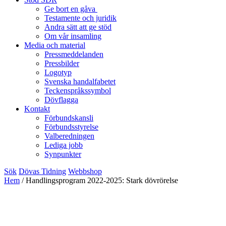
Ge bort en gåva
Testamente och juridik
Andra sätt att ge stöd
Om vår insamling
Media och material
Pressmeddelanden
Pressbilder
Logotyp
Svenska handalfabetet
Teckenspråkssymbol
Dövflagga
Kontakt
Förbundskansli
Förbundsstyrelse
Valberedningen
Lediga jobb
Synpunkter
Sök
Dövas Tidning
Webbshop
Hem
/
Handlingsprogram 2022-2025: Stark dövrörelse