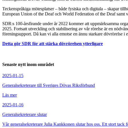
Teckenspråkiga mötesplatser – både fysiska och digitala – skapar till
European Union of the Deaf och World Federation of the Deaf samt vå
SDR:s 100-årsfirande under år 2022 kommer att uppmärksamma organis
2025. Fortsatt utveckling och stabilisering av vår rörelse är en nödvän
föreningsupport. Då kan vi alla emotse en ännu starkare dövrörelse i e
Detta gör SDR för att stärka dövrörelsen ytterligare
Senaste nytt inom området
2025-01-15
Generalsekreterare till Sveriges Dövas Riksförbund
Läs mer
2025-01-16
Generalsekreterare slutar
Vår generalsekreterare Julia Kankkonen slutar hos oss. Ett stort tack f