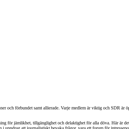
ner och förbundet samt allierade. Varje medlem är viktig och SDR är öpp
ng för jämlikhet, tillgänglighet och delaktighet för alla döva. Här är d
uppdrag att journalistiskt bevaka frågor, vara ett forum för intressepo