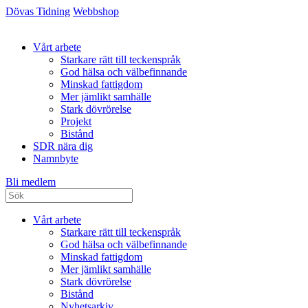
Dövas Tidning
Webbshop
Vårt arbete
Starkare rätt till teckenspråk
God hälsa och välbefinnande
Minskad fattigdom
Mer jämlikt samhälle
Stark dövrörelse
Projekt
Bistånd
SDR nära dig
Namnbyte
Bli medlem
Vårt arbete
Starkare rätt till teckenspråk
God hälsa och välbefinnande
Minskad fattigdom
Mer jämlikt samhälle
Stark dövrörelse
Bistånd
Nyhetsarkiv