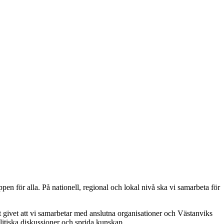
en för alla. På nationell, regional och lokal nivå ska vi samarbeta för
et givet att vi samarbetar med anslutna organisationer och Västanviks
litiska diskussioner och sprida kunskap.