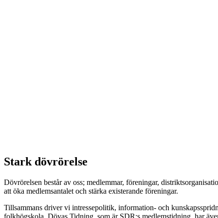
Stark dövrörelse
Dövrörelsen består av oss; medlemmar, föreningar, distriktsorganisatio
att öka medlemsantalet och stärka existerande föreningar.
Tillsammans driver vi intressepolitik, information- och kunskapsspridni
folkhögskola. Dövas Tidning, som är SDR:s medlemstidning, har även i 