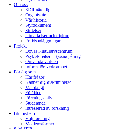
Om oss
SDR nära dig
Organisation
Vår historia
Styrdokument
Stiftelser
Utmärkelser och diplom
Fritidsanläggningar
Projekt
Dövas Kulturarvscentrum
Psykisk hälsa – Syssna på mig
Omvända världen
Informatörsverksamhet
För dig som
Har frågor
Känner dig diskriminerad
Mår dåligt
Förälder
Föreningsaktiv
Studerande
Intresserad av forskning
Bli medlem
Välj förening
Medlemsformer
Stöd SDR