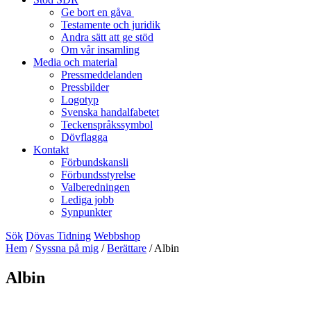
Ge bort en gåva
Testamente och juridik
Andra sätt att ge stöd
Om vår insamling
Media och material
Pressmeddelanden
Pressbilder
Logotyp
Svenska handalfabetet
Teckenspråkssymbol
Dövflagga
Kontakt
Förbundskansli
Förbundsstyrelse
Valberedningen
Lediga jobb
Synpunkter
Sök
Dövas Tidning
Webbshop
Hem
/
Syssna på mig
/
Berättare
/
Albin
Albin