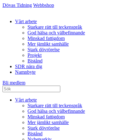
Dövas Tidning
Webbshop
Vårt arbete
Starkare rätt till teckenspråk
God hälsa och välbefinnande
Minskad fattigdom
Mer jämlikt samhälle
Stark dövrörelse
Projekt
Bistånd
SDR nära dig
Namnbyte
Bli medlem
Vårt arbete
Starkare rätt till teckenspråk
God hälsa och välbefinnande
Minskad fattigdom
Mer jämlikt samhälle
Stark dövrörelse
Bistånd
Nyhetsarkiv