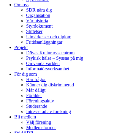
Om oss
SDR nära dig
Organisation
Vår historia
Styrdokument
Stiftelser
Utmärkelser och diplom
Fritidsanläggningar
Projekt
Dövas Kulturarvscentrum
Psykisk hälsa – Syssna på mig
Omvända världen
Informatörsverksamhet
För dig som
Har frågor
Känner dig diskriminerad
Mår dåligt
Förälder
Föreningsaktiv
Studerande
Intresserad av forskning
Bli medlem
Välj förening
Medlemsformer
Stöd SDR