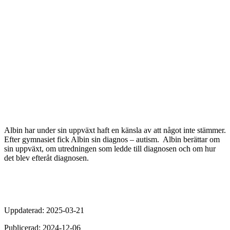
Albin har under sin uppväxt haft en känsla a
v att
något inte stämmer.
Efter gymnasiet fick Albin sin diagnos
–
autism.
Albin berättar om
sin uppväxt, om utredningen som ledde till diagnosen och om hur
det blev efteråt diagnosen.
Uppdaterad: 2025-03-21
Publicerad: 2024-12-06