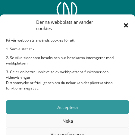
Denna webbplats använder
cookies
På vår webbplats används cookies för att:
Sveriges Dövas Riksförbund
1. Samla statistik
2. Se vilka sidor som besöks och hur besökarna interagerar med
Rissneleden 138, 7 tr, 174 57 Sundbyberg
webbplatsen
Bildtelefon:
sdr@ectalk.se
3. Ge er en bättre upplevelse av webbplatsens funktioner och
E-post:
sdr@sdr.org
videovisningar
Ditt samtycke är frivilligt och om du nekar kan det påverka vissa
Organisationsnummer: 882600-2282
funktioner negativt.
Sveriges Dövas Riksförbund i sociala medier
Acceptera
Neka
Visa preferenser