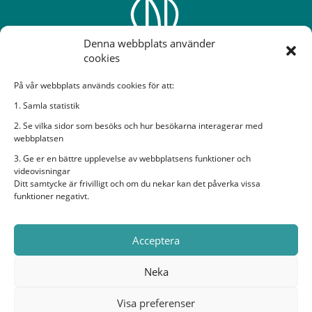
Denna webbplats använder
cookies
På vår webbplats används cookies för att:
Sveriges Dövas Riksförbund
1. Samla statistik
2. Se vilka sidor som besöks och hur besökarna interagerar med
Rissneleden 138, 7 tr, 174 57 Sundbyberg
webbplatsen
Bildtelefon:
sdr@ectalk.se
3. Ge er en bättre upplevelse av webbplatsens funktioner och
E-post:
sdr@sdr.org
videovisningar
Ditt samtycke är frivilligt och om du nekar kan det påverka vissa
Organisationsnummer: 882600-2282
funktioner negativt.
Sveriges Dövas Riksförbund i sociala medier
Acceptera
Neka
Visa preferenser