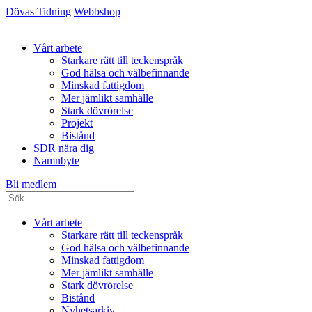
Dövas Tidning
Webbshop
Vårt arbete
Starkare rätt till teckenspråk
God hälsa och välbefinnande
Minskad fattigdom
Mer jämlikt samhälle
Stark dövrörelse
Projekt
Bistånd
SDR nära dig
Namnbyte
Bli medlem
Vårt arbete
Starkare rätt till teckenspråk
God hälsa och välbefinnande
Minskad fattigdom
Mer jämlikt samhälle
Stark dövrörelse
Bistånd
Nyhetsarkiv