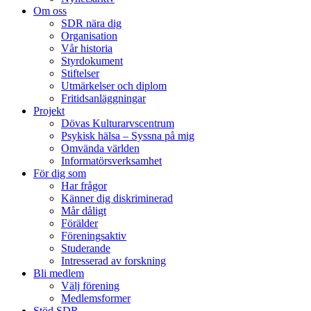
Om oss
SDR nära dig
Organisation
Vår historia
Styrdokument
Stiftelser
Utmärkelser och diplom
Fritidsanläggningar
Projekt
Dövas Kulturarvscentrum
Psykisk hälsa – Syssna på mig
Omvända världen
Informatörsverksamhet
För dig som
Har frågor
Känner dig diskriminerad
Mår dåligt
Förälder
Föreningsaktiv
Studerande
Intresserad av forskning
Bli medlem
Välj förening
Medlemsformer
Stöd SDR