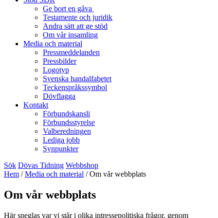
Ge bort en gåva
Testamente och juridik
Andra sätt att ge stöd
Om vår insamling
Media och material
Pressmeddelanden
Pressbilder
Logotyp
Svenska handalfabetet
Teckenspråkssymbol
Dövflagga
Kontakt
Förbundskansli
Förbundsstyrelse
Valberedningen
Lediga jobb
Synpunkter
Sök
Dövas Tidning
Webbshop
Hem
/
Media och material
/
Om vår webbplats
Om vår webbplats
Här speglas var vi står i olika intressepolitiska frågor, genom