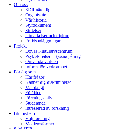
Om oss
SDR nära dig
Organisation
Vår historia
Styrdokument
Stiftelser
Utmärkelser och diplom
Fritidsanläggningar
Projekt
Dövas Kulturarvscentrum
Psykisk hälsa – Syssna på mig
Omvända världen
Informatörsverksamhet
För dig som
Har frågor
Känner dig diskriminerad
Mår dåligt
Förälder
Föreningsaktiv
Studerande
Intresserad av forskning
Bli medlem
Välj förening
Medlemsformer
Stöd SDR