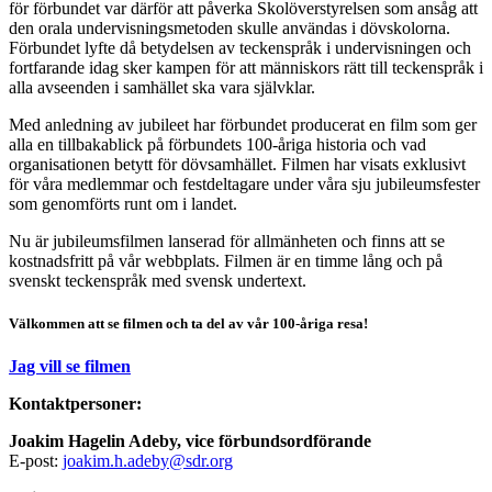
för förbundet var därför att påverka Skolöverstyrelsen som ansåg att
den orala undervisningsmetoden skulle användas i dövskolorna.
Förbundet lyfte då betydelsen av teckenspråk i undervisningen och
fortfarande idag sker kampen för att människors rätt till teckenspråk i
alla avseenden i samhället ska vara självklar.
Med anledning av jubileet har förbundet producerat en film som ger
alla en tillbakablick på förbundets 100-åriga historia och vad
organisationen betytt för dövsamhället. Filmen har visats exklusivt
för våra medlemmar och festdeltagare under våra sju jubileumsfester
som genomförts runt om i landet.
Nu är jubileumsfilmen lanserad för allmänheten och finns att se
kostnadsfritt på vår webbplats. Filmen är en timme lång och på
svenskt teckenspråk med svensk undertext.
Välkommen att se filmen och ta del av vår 100-åriga resa!
Jag vill se filmen
Kontaktpersoner:
Joakim Hagelin Adeby, vice förbundsordförande
E-post:
joakim.h.adeby@sdr.org