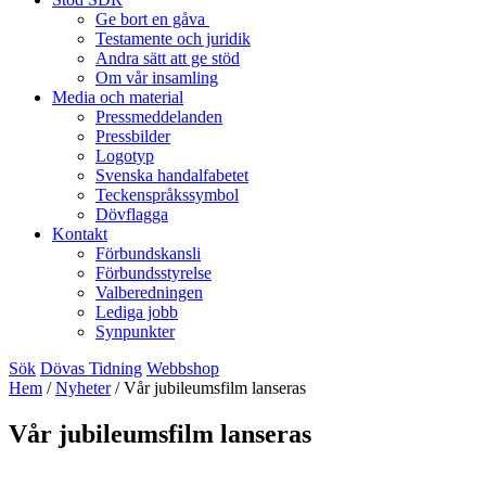
Ge bort en gåva
Testamente och juridik
Andra sätt att ge stöd
Om vår insamling
Media och material
Pressmeddelanden
Pressbilder
Logotyp
Svenska handalfabetet
Teckenspråkssymbol
Dövflagga
Kontakt
Förbundskansli
Förbundsstyrelse
Valberedningen
Lediga jobb
Synpunkter
Sök
Dövas Tidning
Webbshop
Hem
/
Nyheter
/
Vår jubileumsfilm lanseras
Vår jubileumsfilm lanseras