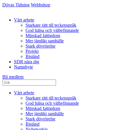
Dövas Tidning
Webbshop
Vårt arbete
Starkare rätt till teckenspråk
God hälsa och välbefinnande
Minskad fattigdom
Mer jämlikt samhälle
Stark dövrörelse
Projekt
Bistånd
SDR nära dig
Namnbyte
Bli medlem
Vårt arbete
Starkare rätt till teckenspråk
God hälsa och välbefinnande
Minskad fattigdom
Mer jämlikt samhälle
Stark dövrörelse
Bistånd
Nyhetsarkiv