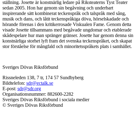
ställning. Josette är konstnärlig ledare på Riksteaterns Tyst Teater
sedan 2005. Hon har genom sin begåvning och underbart
inspirerande sätt kombinerat teckenspråk och talspråk med sång,
musik och dans, och låtit teckenspråkiga döva, hörselskadade och
hörande förenas i den kritikerrosade Viskualen Fame. Genom detta
visade Josette tillsammans med begåvade ungdomar och etablerade
skådespelare hur man spränger gränser. Josette har genom denna sin
konstnärliga storhet lyft fram det svenska teckenspråket, och skapat
stor förståelse för mångfald och minoritetsspråkets plats i samhället.
Sveriges Dövas Riksförbund
Rissneleden 138, 7 tr, 174 57 Sundbyberg
Bildtelefon:
sdr@ectalk.se
E-post:
sdr@sdr.org
Organisationsnummer: 882600-2282
Sveriges Dövas Riksförbund i sociala medier
© Sveriges Dövas Riksförbund