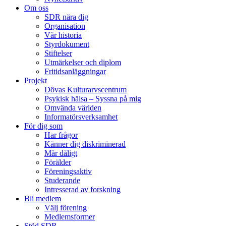
Om oss
SDR nära dig
Organisation
Vår historia
Styrdokument
Stiftelser
Utmärkelser och diplom
Fritidsanläggningar
Projekt
Dövas Kulturarvscentrum
Psykisk hälsa – Syssna på mig
Omvända världen
Informatörsverksamhet
För dig som
Har frågor
Känner dig diskriminerad
Mår dåligt
Förälder
Föreningsaktiv
Studerande
Intresserad av forskning
Bli medlem
Välj förening
Medlemsformer
Stöd SDR