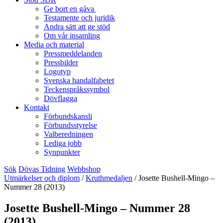
Ge bort en gåva
Testamente och juridik
Andra sätt att ge stöd
Om vår insamling
Media och material
Pressmeddelanden
Pressbilder
Logotyp
Svenska handalfabetet
Teckenspråkssymbol
Dövflagga
Kontakt
Förbundskansli
Förbundsstyrelse
Valberedningen
Lediga jobb
Synpunkter
Sök
Dövas Tidning
Webbshop
Utmärkelser och diplom
/
Kruthmedaljen
/
Josette Bushell-Mingo –
Nummer 28 (2013)
Josette Bushell-Mingo – Nummer 28
(2013)