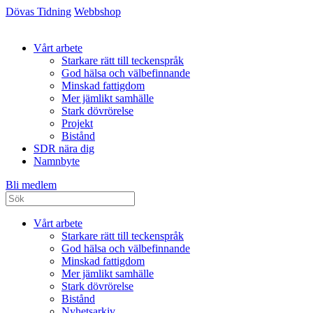
Dövas Tidning
Webbshop
Vårt arbete
Starkare rätt till teckenspråk
God hälsa och välbefinnande
Minskad fattigdom
Mer jämlikt samhälle
Stark dövrörelse
Projekt
Bistånd
SDR nära dig
Namnbyte
Bli medlem
Vårt arbete
Starkare rätt till teckenspråk
God hälsa och välbefinnande
Minskad fattigdom
Mer jämlikt samhälle
Stark dövrörelse
Bistånd
Nyhetsarkiv