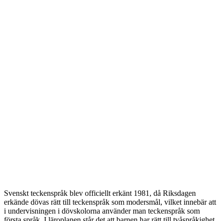
Svenskt teckenspråk blev officiellt erkänt 1981, då Riksdagen
erkände dövas rätt till teckenspråk som modersmål, vilket innebär att
i undervisningen i dövskolorna använder man teckenspråk som
första språk. I läroplanen står det att barnen har rätt till tvåspråkighet