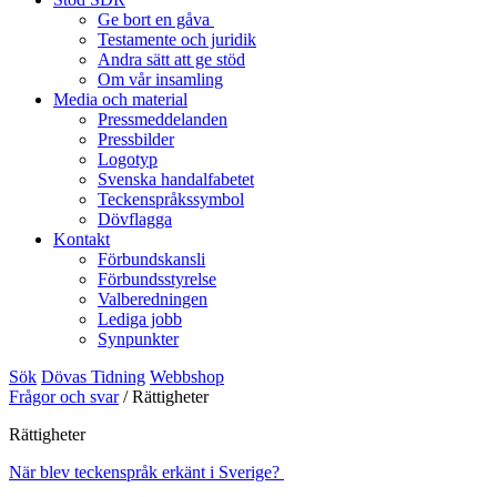
Ge bort en gåva
Testamente och juridik
Andra sätt att ge stöd
Om vår insamling
Media och material
Pressmeddelanden
Pressbilder
Logotyp
Svenska handalfabetet
Teckenspråkssymbol
Dövflagga
Kontakt
Förbundskansli
Förbundsstyrelse
Valberedningen
Lediga jobb
Synpunkter
Sök
Dövas Tidning
Webbshop
Frågor och svar
/
Rättigheter
Rättigheter
När blev teckenspråk erkänt i Sverige?