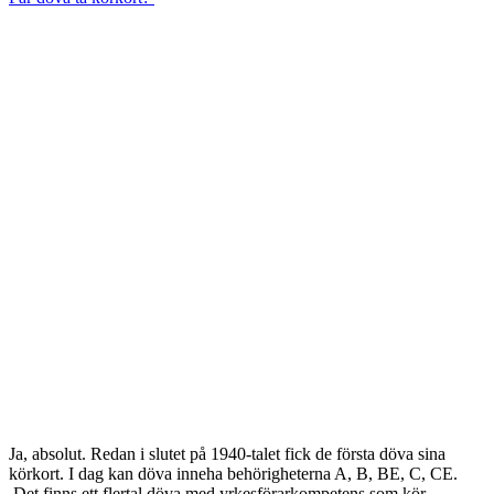
Ja, absolut. Redan i slutet på 1940-talet fick de första döva sina
körkort. I dag kan döva inneha behörigheterna A, B, BE, C, CE.
Det finns ett flertal döva med yrkesförarkompetens som kör