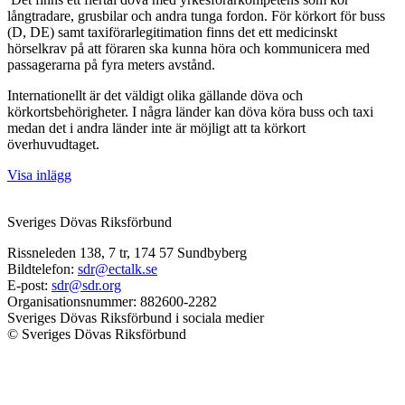
långtradare, grusbilar och andra tunga fordon. För körkort för buss
(D, DE) samt taxiförarlegitimation finns det ett medicinskt
hörselkrav på att föraren ska kunna höra och kommunicera med
passagerarna på fyra meters avstånd.
Internationellt är det väldigt olika gällande döva och
körkortsbehörigheter. I några länder kan döva köra buss och taxi
medan det i andra länder inte är möjligt att ta körkort
överhuvudtaget.
Visa inlägg
Sveriges Dövas Riksförbund
Rissneleden 138, 7 tr, 174 57 Sundbyberg
Bildtelefon:
sdr@ectalk.se
E-post:
sdr@sdr.org
Organisationsnummer: 882600-2282
Sveriges Dövas Riksförbund i sociala medier
© Sveriges Dövas Riksförbund