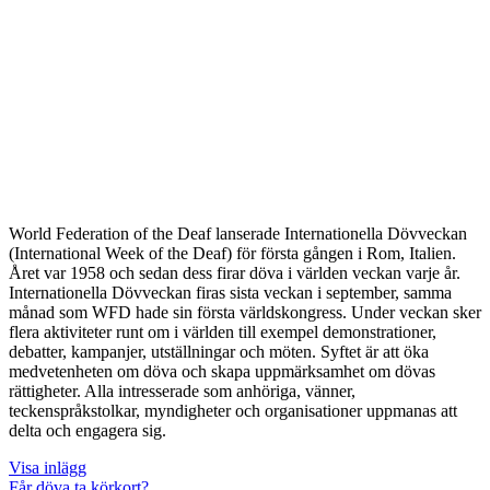
World Federation of the Deaf lanserade Internationella Dövveckan
(International Week of the Deaf) för första gången i Rom, Italien.
Året var 1958 och sedan dess firar döva i världen veckan varje år.
Internationella Dövveckan firas sista veckan i september, samma
månad som WFD hade sin första världskongress. Under veckan sker
flera aktiviteter runt om i världen till exempel demonstrationer,
debatter, kampanjer, utställningar och möten. Syftet är att öka
medvetenheten om döva och skapa uppmärksamhet om dövas
rättigheter. Alla intresserade som anhöriga, vänner,
teckenspråkstolkar, myndigheter och organisationer uppmanas att
delta och engagera sig.
Visa inlägg
Får döva ta körkort?