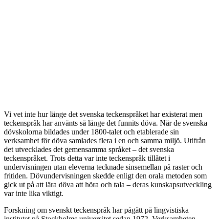
Vi vet inte hur länge det svenska teckenspråket har existerat men
teckenspråk har använts så länge det funnits döva. När de svenska
dövskolorna bildades under 1800-talet och etablerade sin
verksamhet för döva samlades flera i en och samma miljö. Utifrån
det utvecklades det gemensamma språket – det svenska
teckenspråket. Trots detta var inte teckenspråk tillåtet i
undervisningen utan eleverna tecknade sinsemellan på raster och
fritiden. Dövundervisningen skedde enligt den orala metoden som
gick ut på att lära döva att höra och tala – deras kunskapsutveckling
var inte lika viktigt.
Forskning om svenskt teckenspråk har pågått på lingvistiska
institutet på Stockholms universitet sedan 1972. Verksamheten