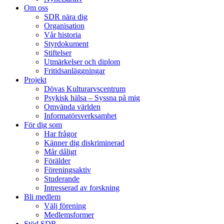
Om oss
SDR nära dig
Organisation
Vår historia
Styrdokument
Stiftelser
Utmärkelser och diplom
Fritidsanläggningar
Projekt
Dövas Kulturarvscentrum
Psykisk hälsa – Syssna på mig
Omvända världen
Informatörsverksamhet
För dig som
Har frågor
Känner dig diskriminerad
Mår dåligt
Förälder
Föreningsaktiv
Studerande
Intresserad av forskning
Bli medlem
Välj förening
Medlemsformer
Stöd SDR