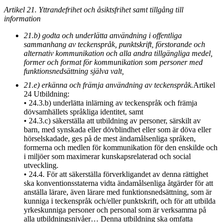
Artikel 21. Yttrandefrihet och åsiktsfrihet samt tillgång till
information
21.b) godta och underlätta användning i offentliga
sammanhang av teckenspråk, punktskrift, förstorande och
alternativ kommunikation och alla andra tillgängliga medel,
former och format för kommunikation som personer med
funktionsnedsättning själva valt,
21.e) erkänna och främja användning av teckenspråk.
Artikel
24 Utbildning:
• 24.3.b) underlätta inlärning av teckenspråk och främja
dövsamhällets språkliga identitet, samt
• 24.3.c) säkerställa att utbildning av personer, särskilt av
barn, med synskada eller dövblindhet eller som är döva eller
hörselskadade, ges på de mest ändamålsenliga språken,
formerna och medlen för kommunikation för den enskilde och
i miljöer som maximerar kunskapsrelaterad och social
utveckling.
• 24.4. För att säkerställa förverkligandet av denna rättighet
ska konventionsstaterna vidta ändamålsenliga åtgärder för att
anställa lärare, även lärare med funktionsnedsättning, som är
kunniga i teckenspråk och/eller punktskrift, och för att utbilda
yrkeskunniga personer och personal som är verksamma på
alla utbildningsnivåer… Denna utbildning ska omfatta