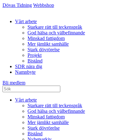
Dövas Tidning
Webbshop
Vårt arbete
Starkare rätt till teckenspråk
God hälsa och välbefinnande
Minskad fattigdom
Mer jämlikt samhälle
Stark dövrörelse
Projekt
Bistånd
SDR nära dig
Namnbyte
Bli medlem
Vårt arbete
Starkare rätt till teckenspråk
God hälsa och välbefinnande
Minskad fattigdom
Mer jämlikt samhälle
Stark dövrörelse
Bistånd
Nyhetsarkiv