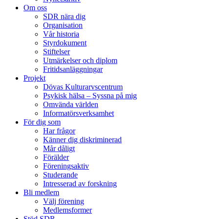
Om oss
SDR nära dig
Organisation
Vår historia
Styrdokument
Stiftelser
Utmärkelser och diplom
Fritidsanläggningar
Projekt
Dövas Kulturarvscentrum
Psykisk hälsa – Syssna på mig
Omvända världen
Informatörsverksamhet
För dig som
Har frågor
Känner dig diskriminerad
Mår dåligt
Förälder
Föreningsaktiv
Studerande
Intresserad av forskning
Bli medlem
Välj förening
Medlemsformer
Stöd SDR