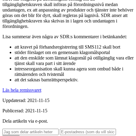
tillgänglighetskraven skall införas på förordningsnivå medan
undantagen, ex att anpassning av produkter och tjänster inte behöver
göras om det blir för dyrt, skall regleras på lagnivå. SDR anser att
tillgänglighetskraven ska skrivas in i lagen och undantagen i
förordningen.
Lisa summerar även några av SDR:s kommentarer i betänkandet:
att kravet på förhandsregistrering till SMS112 skall bort
stöder förslaget om en gemensam klagomålsportal
att den enskilde som lämnat klagomål på otillgänglig vara eller
tjänst skall vara part i sitt ärende
intresseorganisation skall kunna agera som ombud både i
rättsärenden och tvistemål
att det saknas barnrättsperspektiv.
Läs hela remissvaret
Uppdaterad: 2021-11-15
Publicerad: 2021-11-15
Dela artikeln via e-post.