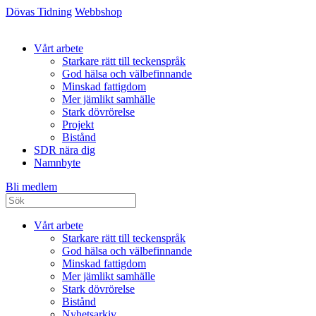
Dövas Tidning
Webbshop
Vårt arbete
Starkare rätt till teckenspråk
God hälsa och välbefinnande
Minskad fattigdom
Mer jämlikt samhälle
Stark dövrörelse
Projekt
Bistånd
SDR nära dig
Namnbyte
Bli medlem
Vårt arbete
Starkare rätt till teckenspråk
God hälsa och välbefinnande
Minskad fattigdom
Mer jämlikt samhälle
Stark dövrörelse
Bistånd
Nyhetsarkiv