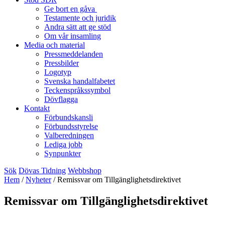
Ge bort en gåva
Testamente och juridik
Andra sätt att ge stöd
Om vår insamling
Media och material
Pressmeddelanden
Pressbilder
Logotyp
Svenska handalfabetet
Teckenspråkssymbol
Dövflagga
Kontakt
Förbundskansli
Förbundsstyrelse
Valberedningen
Lediga jobb
Synpunkter
Sök
Dövas Tidning
Webbshop
Hem
/
Nyheter
/
Remissvar om Tillgänglighetsdirektivet
Remissvar om Tillgänglighetsdirektivet