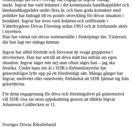
starkt. Ingvar har varit ledamot i det kommunala handikapprådet och
länshandikapprådet under flera år, och hans goda kontakter med
politiker har bidragit till en positiv utveckling för dövas situation i
hemlänet. Ingvar har även varit ledamot och ordförande i
Vätterbygdens Dövas Förening sedan 1963 och är fortfarande aktiv
i styrelsen.
Han har värnat om dövas sommarställe i Jönköpings län, Västersol,
där han lagt ner många timmar.
Ingvar har alltid företrätt och försvarat de svaga grupperna i
dövrörelsen. Han har sett till att döva mått bra utifrån sin egen
situation. Ingvar säger inte nej utan oftast säger han – jag ska
försöka. Under hans nio år i SDR:s förbundsstyrelse har
gräsrotsfrågor lyfts upp på ett föredömligt sätt. Många gånger har
Ingvar, medvetet eller omedvetet, förhindrat att SDR fjärmat sig från
gräsrötterna.
För detta engagemang för döva och föreningslivet på gräsrotsnivå
vill SDR visa sin stora uppskattning genom att tilldela Ingvar
Johansson Guldtecken nr 11.
Sveriges Dövas Riksförbund