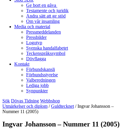
Ge bort en gåva
Testamente och juridik
Andra sätt att ge stöd
Om vår insamling
Media och material
Pressmeddelanden
Pressbilder
Logotyp
Svenska handalfabetet
Teckenspråkssymbol
Dövflagga
Kontakt
Förbundskansli
Förbundsstyrelse
Valberedningen
Lediga jobb
Synpunkter
Sök
Dövas Tidning
Webbshop
Utmärkelser och diplom
/
Guldtecknet
/
Ingvar Johansson –
Nummer 11 (2005)
Ingvar Johansson – Nummer 11 (2005)