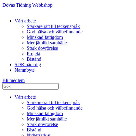
Dövas Tidning
Webbshop
Vårt arbete
Starkare rätt till teckenspråk
God hälsa och välbefinnande
Minskad fattigdom
Mer jämlikt samhälle
Stark dövrörelse
Projekt
Bistånd
SDR nära dig
Namnbyte
Bli medlem
Vårt arbete
Starkare rätt till teckenspråk
God hälsa och välbefinnande
Minskad fattigdom
Mer jämlikt samhälle
Stark dövrörelse
Bistånd
Nyhetsarkiv