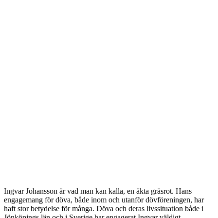
Ingvar Johansson är vad man kan kalla, en äkta gräsrot. Hans
engagemang för döva, både inom och utanför dövföreningen, har
haft stor betydelse för många. Döva och deras livssituation både i
Jönköpings län och i Sverige har engagerat Ingvar väldigt