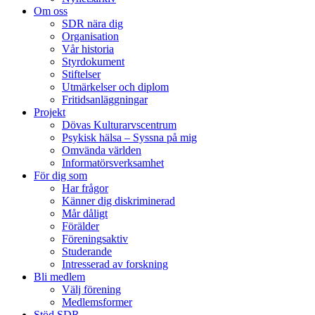
Om oss
SDR nära dig
Organisation
Vår historia
Styrdokument
Stiftelser
Utmärkelser och diplom
Fritidsanläggningar
Projekt
Dövas Kulturarvscentrum
Psykisk hälsa – Syssna på mig
Omvända världen
Informatörsverksamhet
För dig som
Har frågor
Känner dig diskriminerad
Mår dåligt
Förälder
Föreningsaktiv
Studerande
Intresserad av forskning
Bli medlem
Välj förening
Medlemsformer
Stöd SDR