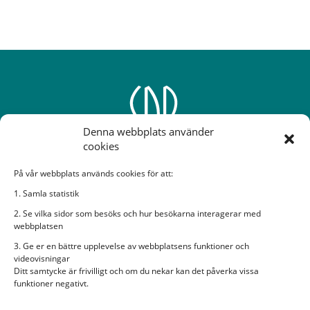
Denna webbplats använder
cookies
På vår webbplats används cookies för att:
Sveriges Dövas Riksförbund
1. Samla statistik
2. Se vilka sidor som besöks och hur besökarna interagerar med
Rissneleden 138, 7 tr, 174 57 Sundbyberg
webbplatsen
Bildtelefon:
sdr@ectalk.se
3. Ge er en bättre upplevelse av webbplatsens funktioner och
E-post:
sdr@sdr.org
videovisningar
Ditt samtycke är frivilligt och om du nekar kan det påverka vissa
Organisationsnummer: 882600-2282
funktioner negativt.