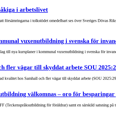
åkiga i arbetslivet
tt försämringarna i tolkstödet omedelbart ses över Sveriges Dövas 
kommunal vuxenutbildning i svenska för inva
ag till nya kursplaner i kommunal vuxenutbildning i svenska för invandr
h fler vägar till skyddat arbete SOU 2025:
valitet hos Samhall och fler vägar till skyddat arbete (SOU 2025:29). 
utbildning välkomnas – oro för besparinga
F (Teckenspråksutbildning för föräldrar) samt en särskild satsning på