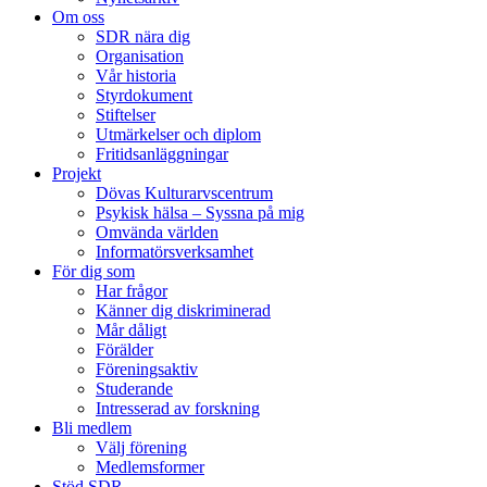
Om oss
SDR nära dig
Organisation
Vår historia
Styrdokument
Stiftelser
Utmärkelser och diplom
Fritidsanläggningar
Projekt
Dövas Kulturarvscentrum
Psykisk hälsa – Syssna på mig
Omvända världen
Informatörsverksamhet
För dig som
Har frågor
Känner dig diskriminerad
Mår dåligt
Förälder
Föreningsaktiv
Studerande
Intresserad av forskning
Bli medlem
Välj förening
Medlemsformer
Stöd SDR