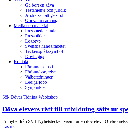
Ge bort en gåva
Testamente och juridik
Andra sätt att ge stöd
Om vår insamling
Media och material
Pressmeddelanden
Pressbilder
Logotyp
Svenska handalfabetet
Teckenspråkssymbol
Dövflagga
Kontakt
Förbundskansli
Förbundsstyrelse
Valberedningen
Lediga jobb
Synpunkter
Sök
Dövas Tidning
Webbshop
Döva elevers rätt till utbildning sätts ur sp
En nyhet från SVT Nyhetstecken visar hur en döv elev i Örebro nekas si
Läs mer