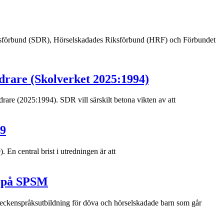
Riksförbund (SDR), Hörselskadades Riksförbund (HRF) och Förbundet
ndrare (Skolverket 2025:1994)
are (2025:1994). SDR vill särskilt betona vikten av att
29
En central brist i utredningen är att
r på SPSM
 teckenspråksutbildning för döva och hörselskadade barn som går