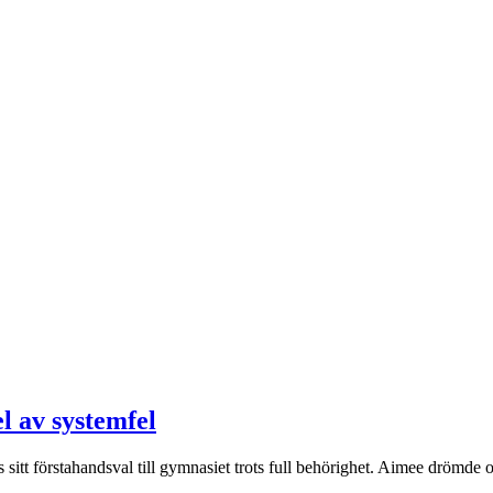
el av systemfel
tt förstahandsval till gymnasiet trots full behörighet. Aimee drömde om