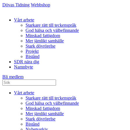
Dövas Tidning
Webbshop
Vårt arbete
Starkare rätt till teckenspråk
God hälsa och välbefinnande
Minskad fattigdom
Mer jämlikt samhälle
Stark dövrörelse
Projekt
Bistånd
SDR nära dig
Namnbyte
Bli medlem
Vårt arbete
Starkare rätt till teckenspråk
God hälsa och välbefinnande
Minskad fattigdom
Mer jämlikt samhälle
Stark dövrörelse
Bistånd
Nyhetsarkiv