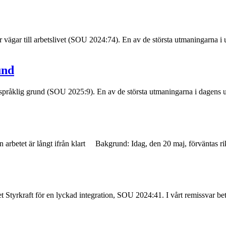
ägar till arbetslivet (SOU 2024:74). En av de största utmaningarna i ut
und
råklig grund (SOU 2025:9). En av de största utmaningarna i dagens utb
 arbetet är långt ifrån klart Bakgrund: Idag, den 20 maj, förväntas r
 Styrkraft för en lyckad integration, SOU 2024:41. I vårt remissvar be